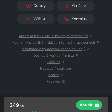
Dotazy
O nás
VOP
Kontakty
Autorská práva k publikovaným materiálům
Podmínky pro užívání služby informační společnosti
Informace o zpracování osobních údajů
Jednotná kontaktní místa
Cookies
Nastavení soukromí
Inzerce
Redakce
© 2026 Copyright
CZECH NEWS CENTER a.s.
a dodavatelé
349
Koupit
Kč
obsahu
Vysázeno
Grand IT s.r.o.