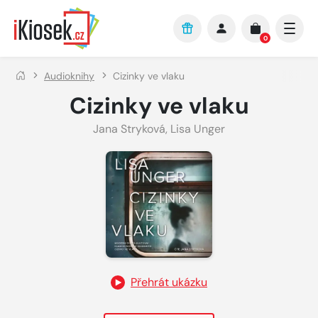
Přejít na hlavní obsah
0
Audioknihy
Cizinky ve vlaku
Cizinky ve vlaku
Jana Stryková
,
Lisa Unger
Přehrát ukázku