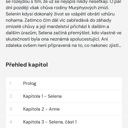
se rozejdou s tím, že už se nejspíš nikdy nesetkají. O pár
dní později však chůva rodiny Murphyových zmizí.
Selenin kdysi dokonalý život se vzápětí obrátí vzhůru
nohama. Zatímco čím dál víc zabředává do záhady
zmizelé chůvy a její manželství přichází k dalším a
dalším úrazům, Selena začíná přemýšlet, kdo vlastně ve
skutečnosti byla ona neznámá spolucestující. Ani
zdaleka ovšem není připravená na to, co nakonec zjistí…
Přehled kapitol
1
Prolog
2
Kapitola 1 - Selena
3
Kapitola 2 - Anne
4
Kapitola 3 - Selena, část 1