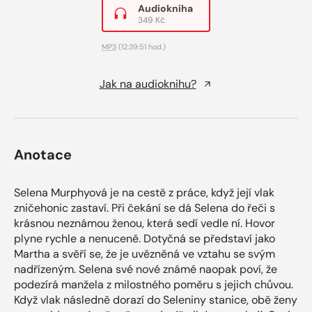
Audiokniha
349 Kč
MP3
(12:39:51 hod.)
Jak na audioknihu?
Anotace
Selena Murphyová je na cestě z práce, když její vlak
zničehonic zastaví. Při čekání se dá Selena do řeči s
krásnou neznámou ženou, která sedí vedle ní. Hovor
plyne rychle a nenuceně. Dotyčná se představí jako
Martha a svěří se, že je uvězněná ve vztahu se svým
nadřízeným. Selena své nové známé naopak poví, že
podezírá manžela z milostného poměru s jejich chůvou.
Když vlak následně dorazí do Seleniny stanice, obě ženy