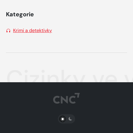
Kategorie
Krimi a detektivky
Cizinky ve 
PŘEPNOUT SVĚTLÝ/TMAVÝ REŽIM