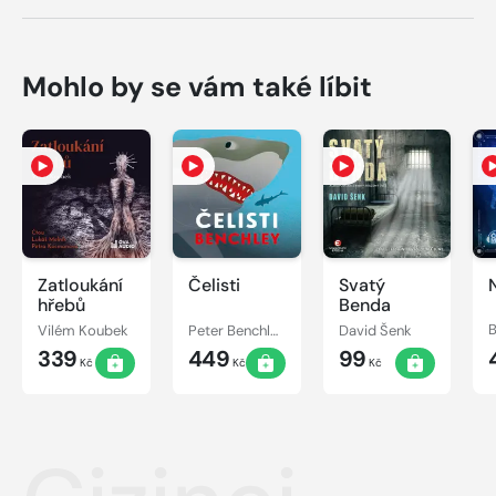
Mohlo by se vám také líbit
Zatloukání
Čelisti
Svatý
hřebů
Benda
Vilém Koubek
Peter Benchley
David Šenk
B
339
449
99
Kč
Kč
Kč