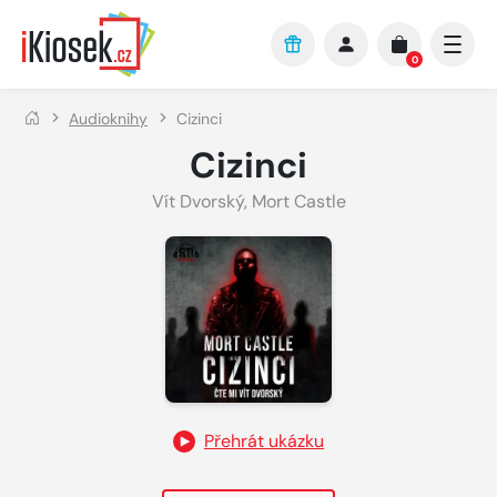
Přejít na hlavní obsah
0
Audioknihy
Cizinci
Cizinci
Vít Dvorský
,
Mort Castle
Přehrát ukázku