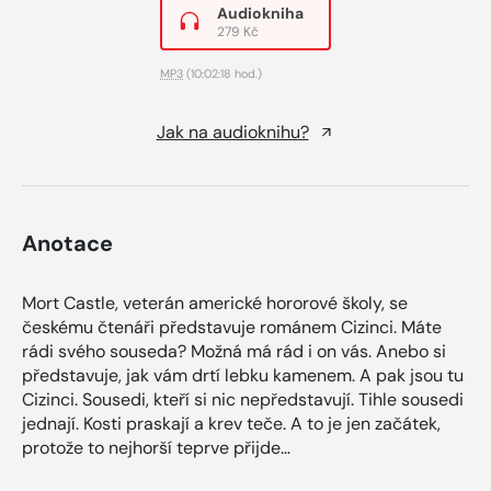
Audiokniha
279 Kč
MP3
(10:02:18 hod.)
Jak na audioknihu?
Anotace
Mort Castle, veterán americké hororové školy, se
českému čtenáři představuje románem Cizinci. Máte
rádi svého souseda? Možná má rád i on vás. Anebo si
představuje, jak vám drtí lebku kamenem. A pak jsou tu
Cizinci. Sousedi, kteří si nic nepředstavují. Tihle sousedi
jednají. Kosti praskají a krev teče. A to je jen začátek,
protože to nejhorší teprve přijde…