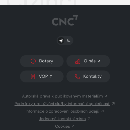
Cizinci
PŘEPNOUT SVĚTLÝ/TMAVÝ REŽIM
Dotazy
O nás
VOP
Kontakty
Autorská práva k publikovaným materiálům
Podmínky pro užívání služby informační společnosti
Informace o zpracování osobních údajů
Jednotná kontaktní místa
Cookies