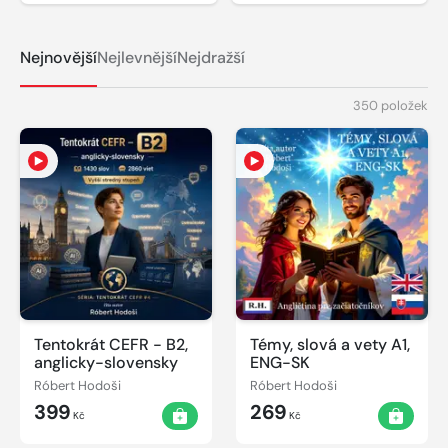
Nejnovější
Nejlevnější
Nejdražší
350 položek
Tentokrát CEFR - B2,
Témy, slová a vety A1,
anglicky-slovensky
ENG-SK
Róbert Hodoši
Róbert Hodoši
399
269
Kč
Kč