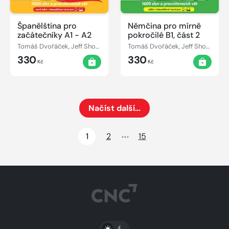
Španělština pro
Němčina pro mírně
začátečníky A1 - A2
pokročilé B1, část 2
Tomáš Dvořáček, Jeff Short, Kateřina Dvořáčková, Alena Sasínová
Tomáš Dvořáček, Jeff Short, Kateřina Dvořáčková, Alena Sasínová
330
330
Kč
Kč
Načíst další…
Načte dalších 24 položek na aktuální stránku
1
2
15
PŘEPNOUT SVĚTLÝ/TMAVÝ REŽIM