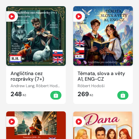
Angličtina cez
Témata, slova a věty
rozprávky (7+)
A1, ENG-CZ
Andrew Lang, Róbert Hodoši
Róbert Hodoši
248
269
Kč
Kč