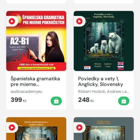
Španielska gramatika
Poviedky a vety 1,
pre mierne
Anglicky, Slovensky
pokročilých A2-B1
audioacademyeu
Róbert Hodoši, Andrew Lang
399
248
Kč
Kč