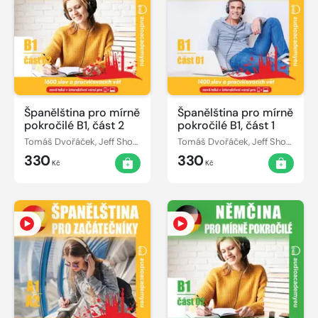
Španělština pro mírně
Španělština pro mírně
pokročilé B1, část 2
pokročilé B1, část 1
Tomáš Dvořáček, Jeff Short, Kateřina Dvořáčková, Alena Sasínová
Tomáš Dvořáček, Jeff Short, Kateřina Dvořáčková, Alena Sasínová
330
330
Kč
Kč