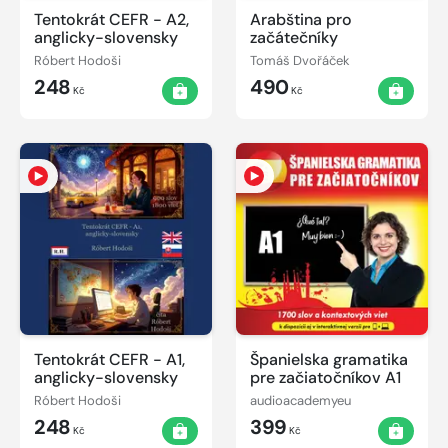
Tentokrát CEFR - A2,
Arabština pro
anglicky-slovensky
začátečníky
Róbert Hodoši
Tomáš Dvořáček
248
490
Kč
Kč
Tentokrát CEFR - A1,
Španielska gramatika
anglicky-slovensky
pre začiatočníkov A1
Róbert Hodoši
audioacademyeu
248
399
Kč
Kč