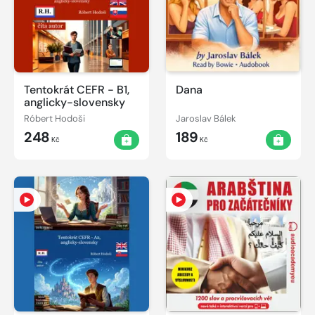
Tentokrát CEFR - B1,
Dana
anglicky-slovensky
Róbert Hodoši
Jaroslav Bálek
248
189
Kč
Kč