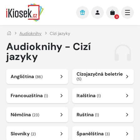
Přejít na hlavní obsah
0
Audioknihy
Cizí jazyky
Audioknihy - Cizí
jazyky
Cizojazyčná beletrie
Angličtina
(86)
(5)
Francouzština
Italština
(1)
(1)
Němčina
Ruština
(23)
(1)
Slovníky
Španělština
(2)
(3)