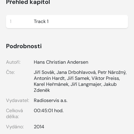
Přehled kapitol
1
Track 1
Podrobnosti
Autoři:
Hans Christian Andersen
Čte:
Jiří Sovák
,
Jana Drbohlavová
,
Petr Nárožný
,
Antonín Hardt
,
Jiří Samek
,
Viktor Preiss
,
Karel Heřmánek
,
Jiří Langmajer
,
Jakub
Zdeněk
Vydavatel:
Radioservis a.s.
Celková
00:45:01 hod.
délka:
Vydáno:
2014