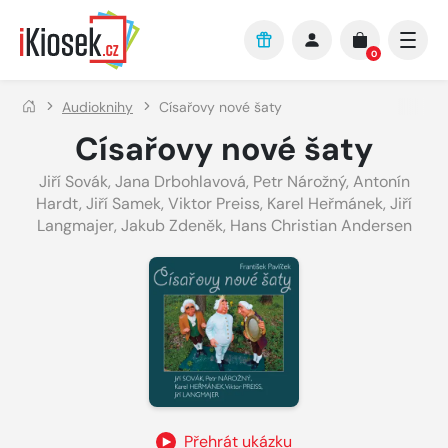
Přejít na hlavní obsah
0
Audioknihy
Císařovy nové šaty
Císařovy nové šaty
Jiří Sovák
,
Jana Drbohlavová
,
Petr Nárožný
,
Antonín
Hardt
,
Jiří Samek
,
Viktor Preiss
,
Karel Heřmánek
,
Jiří
Langmajer
,
Jakub Zdeněk
,
Hans Christian Andersen
Přehrát ukázku