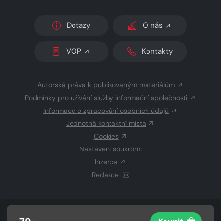
Dotazy
O nás
VOP
Kontakty
Autorská práva k publikovaným materiálům
Podmínky pro užívání služby informační společnosti
Informace o zpracování osobních údajů
Jednotná kontaktní místa
Cookies
Nastavení soukromí
Inzerce
Redakce
© 2026 Copyright
CZECH NEWS CENTER a.s.
a dodavatelé