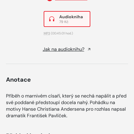
Audiokniha
79 Kč
MP3
(00:45:01 hod.)
Jak na audioknihu?
Anotace
Příběh o marnivém císaři, který se nechá napálit a před
své poddané předstoupí docela nahý. Pohádku na
motivy Hanse Christiana Andersena pro rozhlas napsal
dramatik František Pavlíček.