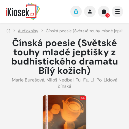
Přejít na hlavní obsah
0
Audioknihy
Čínská poesie (Světské touhy mladé jeptišky 
Čínská poesie (Světské
touhy mladé jeptišky z
budhistického dramatu
Bílý kožich)
Marie Burešová
,
Miloš Nedbal
,
Tu-Fu
,
Li-Po
,
Lidová
čínská