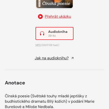
Přehrát ukázku
Audiokniha
39 Kč
MP3
(00:17:09 hod.)
Jak na audioknihu?
Anotace
Čínská poesie (Světské touhy mladé jeptišky z
budhistického dramatu Bílý kožich) v podání Marie
Burešové a Miloše Nedbala.