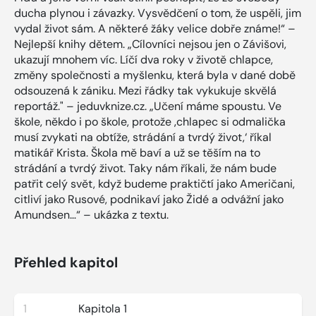
ducha plynou i závazky. Vysvědčení o tom, že uspěli, jim
vydal život sám. A některé žáky velice dobře známe!“ –
Nejlepší knihy dětem. „Cílovníci nejsou jen o Závišovi,
ukazují mnohem víc. Líčí dva roky v životě chlapce,
změny společnosti a myšlenku, která byla v dané době
odsouzená k zániku. Mezi řádky tak vykukuje skvělá
reportáž." – jeduvknize.cz. „Učení máme spoustu. Ve
škole, někdo i po škole, protože ‚chlapec si odmalička
musí zvykati na obtíže, strádání a tvrdý život,‘ říkal
matikář Krista. Škola mě baví a už se těším na to
strádání a tvrdý život. Taky nám říkali, že nám bude
patřit celý svět, když budeme praktičtí jako Američani,
citliví jako Rusové, podnikaví jako Židé a odvážní jako
Amundsen…“ – ukázka z textu.
Přehled kapitol
1
Kapitola 1