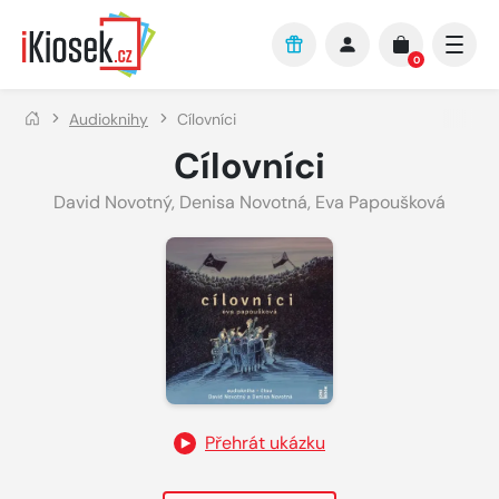
Přejít na hlavní obsah
0
Audioknihy
Cílovníci
Cílovníci
David Novotný
,
Denisa Novotná
,
Eva Papoušková
Přehrát ukázku