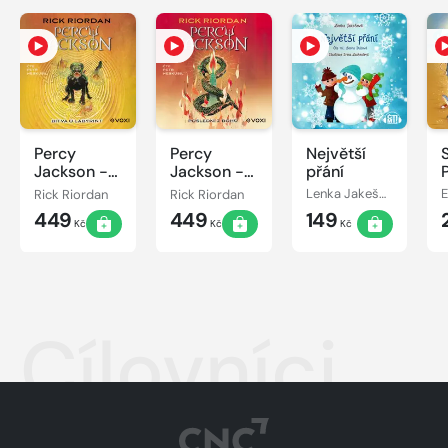
Percy
Percy
Největší
Jackson -
Jackson -
přání
Bitva o
Poslední z
Rick Riordan
Rick Riordan
Lenka Jakešová
labyrint
bohů
449
449
149
Kč
Kč
Kč
Cílovníci