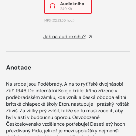
Audiokniha
249 Kč
MP3
(02:23:55 hod.)
Jak na audioknihu?
Anotace
Na srdce jsou Poděbrady. A na to rytířské dvojnásob!
Září 1946. Do internátní Koleje krále Jiřího zřízené v
poděbradském zámku, kde vznikla česká obdoba elitní
britské chlapecké školy Eton, nastupuje i pražský rošťák
Záviš. Za války prý zvlčil, takže se tu musí zocelit, aby
byl vlasti v budoucnu oporou. Osvobozené
Československo vzdělance potřebuje! Desetiletý hoch
přezdívaný Píďa, jelikož je mezi spolužáky nejmenší,