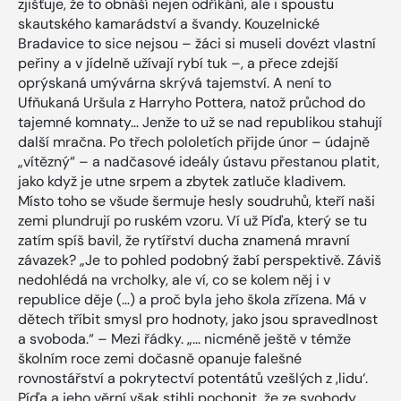
zjišťuje, že to obnáší nejen odříkání, ale i spoustu
skautského kamarádství a švandy. Kouzelnické
Bradavice to sice nejsou – žáci si museli dovézt vlastní
peřiny a v jídelně užívají rybí tuk –, a přece zdejší
oprýskaná umývárna skrývá tajemství. A není to
Ufňukaná Uršula z Harryho Pottera, natož průchod do
tajemné komnaty… Jenže to už se nad republikou stahují
další mračna. Po třech pololetích přijde únor – údajně
„vítězný“ – a nadčasové ideály ústavu přestanou platit,
jako když je utne srpem a zbytek zatluče kladivem.
Místo toho se všude šermuje hesly soudruhů, kteří naši
zemi plundrují po ruském vzoru. Ví už Píďa, který se tu
zatím spíš bavil, že rytířství ducha znamená mravní
závazek? „Je to pohled podobný žabí perspektivě. Záviš
nedohlédá na vrcholky, ale ví, co se kolem něj i v
republice děje (…) a proč byla jeho škola zřízena. Má v
dětech tříbit smysl pro hodnoty, jako jsou spravedlnost
a svoboda.“ – Mezi řádky. „… nicméně ještě v témže
školním roce zemi dočasně opanuje falešné
rovnostářství a pokrytectví potentátů vzešlých z ‚lidu‘.
Píďa a jeho věrní však stihli pochopit, že ze svobody