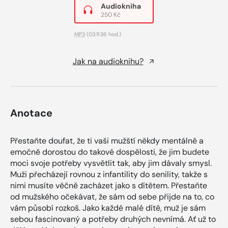
Audiokniha
250 Kč
MP3
(03:11:36 hod.)
Jak na audioknihu?
Anotace
Přestaňte doufat, že ti vaši mužští někdy mentálně a
emočně dorostou do takové dospělosti, že jim budete
moci svoje potřeby vysvětlit tak, aby jim dávaly smysl.
Muži přecházejí rovnou z infantility do senility, takže s
nimi musíte věčně zacházet jako s dítětem. Přestaňte
od mužského očekávat, že sám od sebe přijde na to, co
vám působí rozkoš. Jako každé malé dítě, muž je sám
sebou fascinovaný a potřeby druhých nevnímá. Ať už to