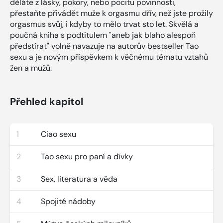
děláte z lásky, pokory, nebo pocitu povinnosti,
přestaňte přivádět muže k orgasmu dřív, než jste prožily
orgasmus svůj, i kdyby to mělo trvat sto let. Skvělá a
poučná kniha s podtitulem "aneb jak blaho alespoň
předstírat" volně navazuje na autorův bestseller Tao
sexu a je novým příspěvkem k věčnému tématu vztahů
žen a mužů.
Přehled kapitol
1
Ciao sexu
2
Tao sexu pro paní a dívky
3
Sex, literatura a věda
4
Spojité nádoby