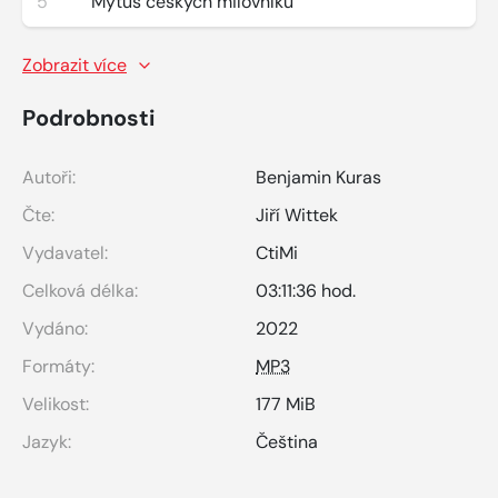
5
Mýtus českých milovníků
Zobrazit více
Podrobnosti
Autoři:
Benjamin Kuras
Čte:
Jiří Wittek
Vydavatel:
CtiMi
Celková délka:
03:11:36 hod.
Vydáno:
2022
Formáty:
MP3
Velikost:
177 MiB
Jazyk:
Čeština