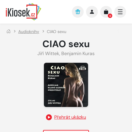
Přejít na hlavní obsah
0
Audioknihy
CIAO sexu
CIAO sexu
Jiří Wittek
,
Benjamin Kuras
Přehrát ukázku