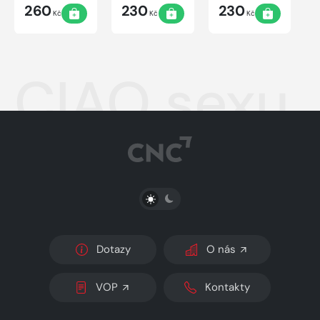
260
230
230
Kč
Kč
Kč
CIAO sexu
PŘEPNOUT SVĚTLÝ/TMAVÝ REŽIM
Dotazy
O nás
VOP
Kontakty