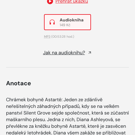
Přehrát ukázku
Audiokniha
149 Kč
MP3
(00:53:28 hod.)
Jak na audioknihu?
Anotace
Chrámek bohyně Astarté: Jeden ze zdánlivě
neřešitelných záhadných případů, kdy se na velkém
panství Silent Grove sejde společnost, která se zúčastní
maškarního plesu. Jedna z nich, Diana Ashleyová, se
převlékne za kněžku bohyně Astarté, které je zasvěcen
nedaleký letohrádek. Diana všem zakáže se přibližovat