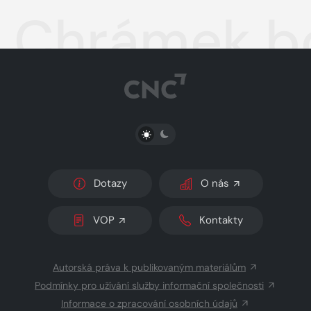
Chrámek bo
PŘEPNOUT SVĚTLÝ/TMAVÝ REŽIM
Dotazy
O nás
VOP
Kontakty
Autorská práva k publikovaným materiálům
Podmínky pro užívání služby informační společnosti
Informace o zpracování osobních údajů