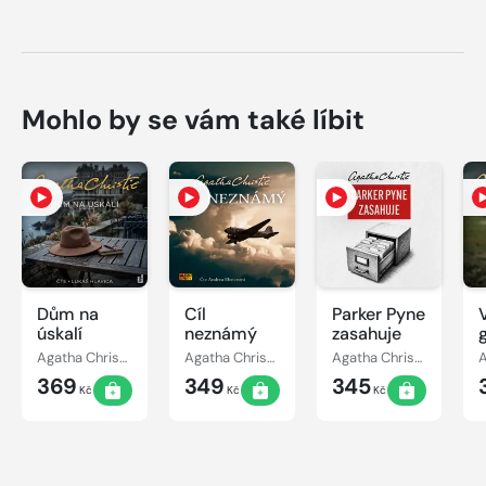
Mohlo by se vám také líbit
Dům na
Cíl
Parker Pyne
úskalí
neznámý
zasahuje
h
Agatha Christie
Agatha Christie
Agatha Christie
369
349
345
Kč
Kč
Kč