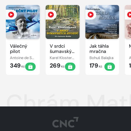
Válečný
V srdci
Jak táhla
pilot
šumavských
mračna
hvozdů
Antoine de Saint-Exupéry
Karel Klostermann
Bohuš Balajka
A
349
269
179
Kč
Kč
Kč
Chrám Matky