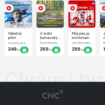
Válečný
V srdci
Můj pes je
pilot
šumavských
erotoman
hvozdů
Antoine de Saint-Exupéry
Karel Klostermann
Jan Zlatohlávek
B
349
269
299
Kč
Kč
Kč
Chrám i tvr