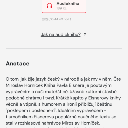
Audiokniha
189 Kč
MP3
(05:44:40 hod.)
Jak na audioknihu?
Anotace
O tom, jak žije jazyk český v národě a jak my v něm. Čte
Miroslav Horníček Kniha Pavla Eisnera je poutavým
vyprávěním o naší mateřštině, úžasné kulturní stavbě
podobné chrámu i tvrzi. Krátké kapitoly Eisnerovy knihy
věcně a vtipně, s humorem a ironií přibližují češtinu
"poklepem i poslechem". Ideálním vypravěčem -
tlumočníkem Eisnerova populárně naučného textu se
stal v rozhlasové nahrávce Miroslav Horníček.