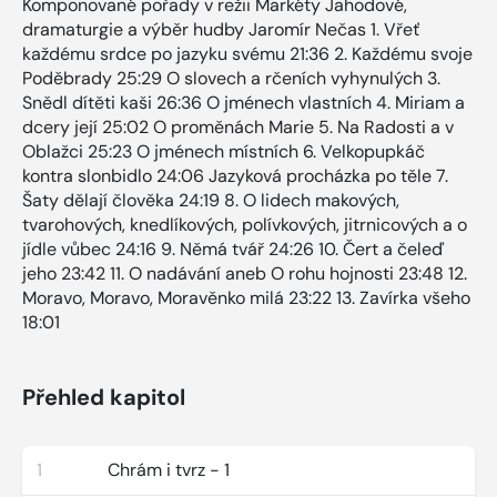
Komponované pořady v režii Markéty Jahodové,
dramaturgie a výběr hudby Jaromír Nečas 1. Vřeť
každému srdce po jazyku svému 21:36 2. Každému svoje
Poděbrady 25:29 O slovech a rčeních vyhynulých 3.
Snědl dítěti kaši 26:36 O jménech vlastních 4. Miriam a
dcery její 25:02 O proměnách Marie 5. Na Radosti a v
Oblažci 25:23 O jménech místních 6. Velkopupkáč
kontra slonbidlo 24:06 Jazyková procházka po těle 7.
Šaty dělají člověka 24:19 8. O lidech makových,
tvarohových, knedlíkových, polívkových, jitrnicových a o
jídle vůbec 24:16 9. Němá tvář 24:26 10. Čert a čeleď
jeho 23:42 11. O nadávání aneb O rohu hojnosti 23:48 12.
Moravo, Moravo, Moravěnko milá 23:22 13. Zavírka všeho
18:01
Přehled kapitol
1
Chrám i tvrz - 1