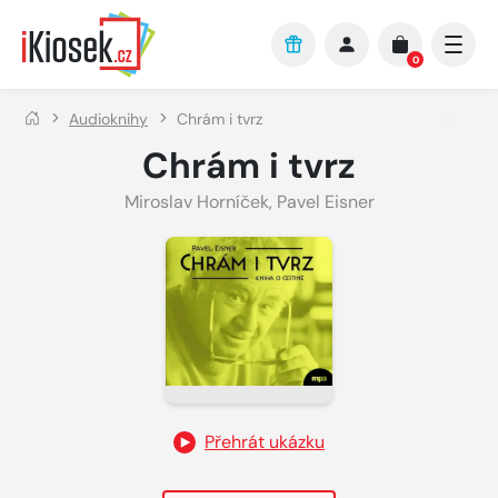
Přejít na hlavní obsah
0
Audioknihy
Chrám i tvrz
Chrám i tvrz
Miroslav Horníček
,
Pavel Eisner
Přehrát ukázku