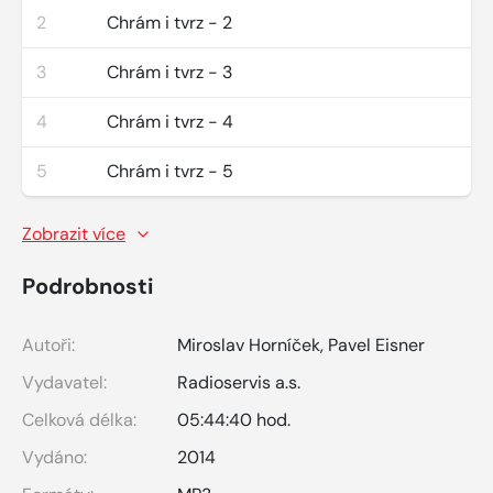
2
Chrám i tvrz - 2
3
Chrám i tvrz - 3
4
Chrám i tvrz - 4
5
Chrám i tvrz - 5
Zobrazit více
Podrobnosti
Autoři:
Miroslav Horníček
,
Pavel Eisner
Vydavatel:
Radioservis a.s.
Celková délka:
05:44:40 hod.
Vydáno:
2014