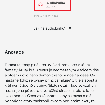
Audiokniha
348 Kč
MP3
(07:55:04 hod.)
Jak na audioknihu?
Anotace
Temná fantasy plná erotiky. Dark romance v žánru
fantasy. Krutý král Krenus je neomezeným vládcem říše
a otcem zlovolného démonického prince Kardese. Co
nastane, když se pyšný princ zamiluje? Cit je slabost a
král nemá žádné slabiny. Nikdo netušil, kde se vzal, ani
neznal jeho původ, ale ve vážné situaci nabídl alianci
svou pomoc. Cena za záchranu nebyla zrovna malá.
Napadené státy zachránil, ovšem pod podmínkou, že