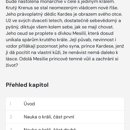
bude nastolena monarchie v čele s jediným králem.
Krutý Krenus se stal neomezeným vládcem nové říše.
Jeho právoplatný dědic Kardes je obrazem svého otce.
Už ve svých dvaceti letech, dostatečně sebevědomý a
pyšný, diktuje všem kolem sebe, jak se mají chovat.
Jeho osud se proplete s dívkou Mesilií, která dosud
unikala spárům krutého krále. Její půvab, nevinnost i
vzdor přilákají pozornost jeho syna, prince Kardese, jenž
jí dá pocítit na vlastní kůži, že nenávist nemá daleko k
lásce. Odolá Mesilie princově temné vůli a zachrání si
život?
Přehled kapitol
1
Úvod
2
Nauka o králi, část první
3
Nauka o králi, část druhá