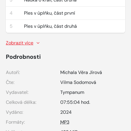
4
Ples v úplňku, část první
5
Ples v úplňku, část druhá
Zobrazit více
Podrobnosti
Autoři:
Michala Věra Jírová
Čte:
Vilma Sodomová
Vydavatel:
Tympanum
Celková délka:
07:55:04 hod.
Vydáno:
2024
Formáty:
MP3