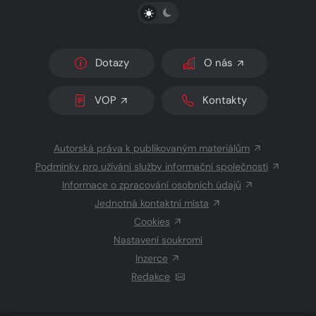
PŘEPNOUT SVĚTLÝ/TMAVÝ REŽIM
Dotazy
O nás
VOP
Kontakty
Autorská práva k publikovaným materiálům
Podmínky pro užívání služby informační společnosti
Informace o zpracování osobních údajů
Jednotná kontaktní místa
Cookies
Nastavení soukromí
Inzerce
Redakce