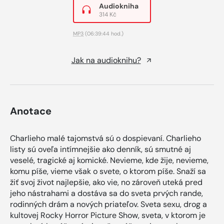
Audiokniha
314 Kč
MP3
(06:39:44 hod.)
Jak na audioknihu?
Anotace
Charlieho malé tajomstvá sú o dospievaní. Charlieho
listy sú oveľa intímnejšie ako denník, sú smutné aj
veselé, tragické aj komické. Nevieme, kde žije, nevieme,
komu píše, vieme však o svete, o ktorom píše. Snaží sa
žiť svoj život najlepšie, ako vie, no zároveň uteká pred
jeho nástrahami a dostáva sa do sveta prvých rande,
rodinných drám a nových priateľov. Sveta sexu, drog a
kultovej Rocky Horror Picture Show, sveta, v ktorom je