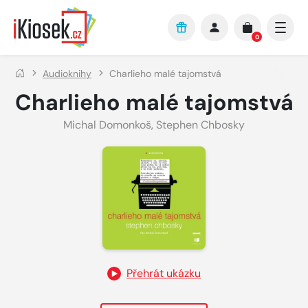
Přejít na hlavní obsah
0
Audioknihy
Charlieho malé tajomstvá
Charlieho malé tajomstvá
Michal Domonkoš
,
Stephen Chbosky
Přehrát ukázku