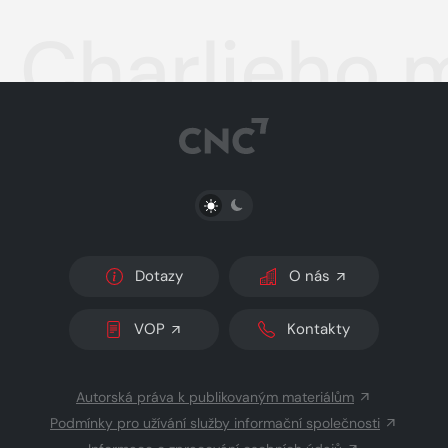
Charlieho 
PŘEPNOUT SVĚTLÝ/TMAVÝ REŽIM
Dotazy
O nás
VOP
Kontakty
Autorská práva k publikovaným materiálům
Podmínky pro užívání služby informační společnosti