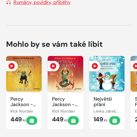
Romány, povídky, příběhy
Mohlo by se vám také líbit
Percy
Percy
Největší
Jackson -
Jackson -
přání
Bitva o
Poslední z
Rick Riordan
Rick Riordan
Lenka Jakešová
labyrint
bohů
449
449
149
Kč
Kč
Kč