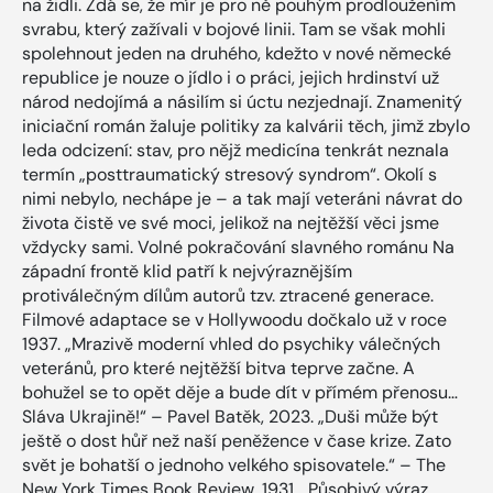
na židli. Zdá se, že mír je pro ně pouhým prodloužením
svrabu, který zažívali v bojové linii. Tam se však mohli
spolehnout jeden na druhého, kdežto v nové německé
republice je nouze o jídlo i o práci, jejich hrdinství už
národ nedojímá a násilím si úctu nezjednají. Znamenitý
iniciační román žaluje politiky za kalvárii těch, jimž zbylo
leda odcizení: stav, pro nějž medicína tenkrát neznala
termín „posttraumatický stresový syndrom“. Okolí s
nimi nebylo, nechápe je – a tak mají veteráni návrat do
života čistě ve své moci, jelikož na nejtěžší věci jsme
vždycky sami. Volné pokračování slavného románu Na
západní frontě klid patří k nejvýraznějším
protiválečným dílům autorů tzv. ztracené generace.
Filmové adaptace se v Hollywoodu dočkalo už v roce
1937. „Mrazivě moderní vhled do psychiky válečných
veteránů, pro které nejtěžší bitva teprve začne. A
bohužel se to opět děje a bude dít v přímém přenosu…
Sláva Ukrajině!“ – Pavel Batěk, 2023. „Duši může být
ještě o dost hůř než naší peněžence v čase krize. Zato
svět je bohatší o jednoho velkého spisovatele.“ – The
New York Times Book Review, 1931. „Působivý výraz,