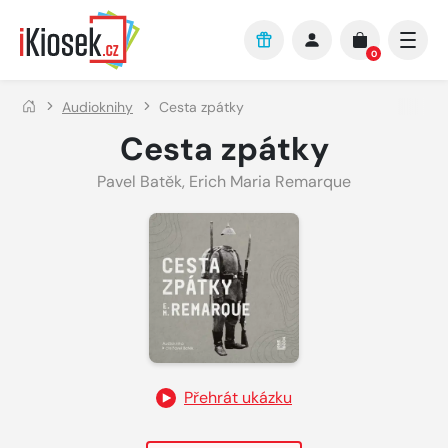
Přejít na hlavní obsah
0
Audioknihy
Cesta zpátky
Cesta zpátky
Pavel Batěk
,
Erich Maria Remarque
Přehrát ukázku