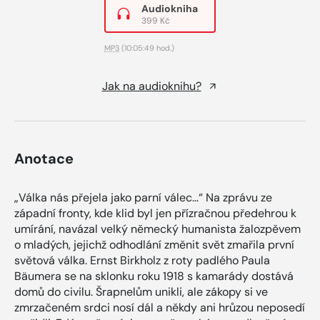
Audiokniha
399 Kč
MP3
(10:05:49 hod.)
Jak na audioknihu?
Anotace
„Válka nás přejela jako parní válec…“ Na zprávu ze
západní fronty, kde klid byl jen přízračnou předehrou k
umírání, navázal velký německý humanista žalozpěvem
o mladých, jejichž odhodlání změnit svět zmařila první
světová válka. Ernst Birkholz z roty padlého Paula
Bäumera se na sklonku roku 1918 s kamarády dostává
domů do civilu. Šrapnelům unikli, ale zákopy si ve
zmrzačeném srdci nosí dál a někdy ani hrůzou neposedí