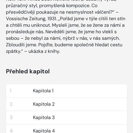
průzračný styl, promyšlená kompozice. Co
přesvědčivěji poukazuje na nesmyslnost válčení?“ –
Vossische Zeitung, 1931. „Pořád jsme v týle cítili ten stín
a chtěli mu uniknout. Mysleli jsme, že se žene za námi a
pronásleduje nás. Nevěděli jsme, že jsme ho vlekli s
sebou – že nebyl za námi, nýbrž v nás, v nás samých.
Zbloudili jsme. Pojďte, budeme společně hledat cestu
zpátky.“ – ukázka z knihy.
Přehled kapitol
1
Kapitola 1
2
Kapitola 2
3
Kapitola 3
4
Kapitola 4