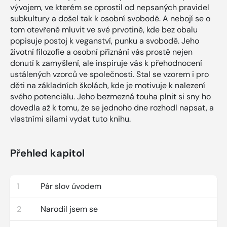
vývojem, ve kterém se oprostil od nepsaných pravidel
subkultury a došel tak k osobní svobodě. A nebojí se o
tom otevřeně mluvit ve své prvotině, kde bez obalu
popisuje postoj k veganství, punku a svobodě. Jeho
životní filozofie a osobní přiznání vás prostě nejen
donutí k zamyšlení, ale inspiruje vás k přehodnocení
ustálených vzorců ve společnosti. Stal se vzorem i pro
děti na základních školách, kde je motivuje k nalezení
svého potenciálu. Jeho bezmezná touha plnit si sny ho
dovedla až k tomu, že se jednoho dne rozhodl napsat, a
vlastními silami vydat tuto knihu.
Přehled kapitol
1
Pár slov úvodem
2
Narodil jsem se