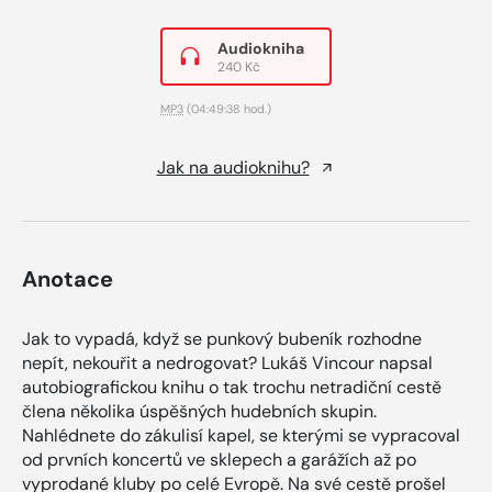
Audiokniha
240 Kč
MP3
(04:49:38 hod.)
Jak na audioknihu?
Anotace
Jak to vypadá, když se punkový bubeník rozhodne
nepít, nekouřit a nedrogovat? Lukáš Vincour napsal
autobiografickou knihu o tak trochu netradiční cestě
člena několika úspěšných hudebních skupin.
Nahlédnete do zákulisí kapel, se kterými se vypracoval
od prvních koncertů ve sklepech a garážích až po
vyprodané kluby po celé Evropě. Na své cestě prošel