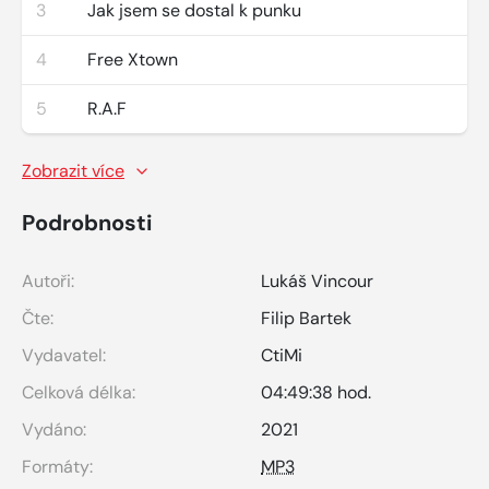
3
Jak jsem se dostal k punku
4
Free Xtown
5
R.A.F
Zobrazit více
Podrobnosti
Autoři:
Lukáš Vincour
Čte:
Filip Bartek
Vydavatel:
CtiMi
Celková délka:
04:49:38 hod.
Vydáno:
2021
Formáty:
MP3