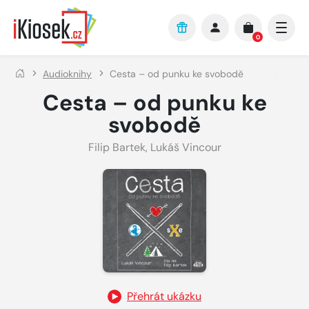
Přejít na hlavní obsah
0
Audioknihy
Cesta – od punku ke svobodě
Cesta – od punku ke
svobodě
Filip Bartek
,
Lukáš Vincour
Přehrát ukázku