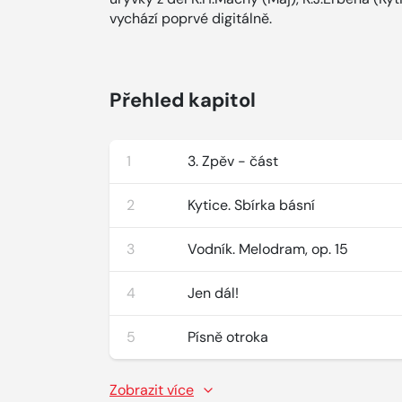
vychází poprvé digitálně.
Přehled kapitol
1
3. Zpěv - část
2
Kytice. Sbírka básní
3
Vodník. Melodram, op. 15
4
Jen dál!
5
Písně otroka
Zobrazit více