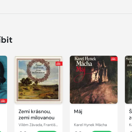
íbit
Přehrát
Přehrát
P
ukázku
ukázku
u
Zemi krásnou,
Máj
Š
zemi milovanou
z
Vilém Závada, František Hrubín, Jaroslav Vrchlický, Josef Václav Sládek, Jan Neruda, Jiří Wolker, Karel Hynek Mácha, František Halas, Jaroslav Seifert, Karel Jaromír Erben
Karel Hynek Mácha
K