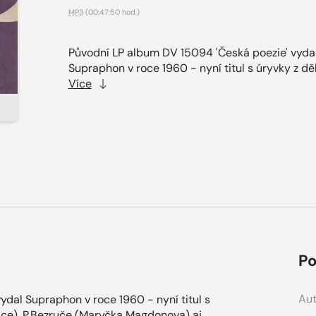
MP3
(00:47:50 hod.)
Původní LP album DV 15094 'Česká poezie' vyda
Supraphon v roce 1960 - nyní titul s úryvky z děl
Více
Po
Aut
dal Supraphon v roce 1960 - nyní titul s
tice), P.Bezruče (Maryčka Magdonova) aj.