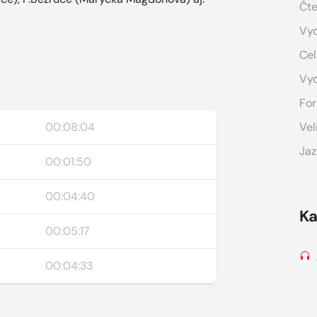
Čte
Vyd
Cel
Vy
For
00:08:04
Vel
Jaz
00:01:50
00:04:40
Ka
00:05:17
00:04:33