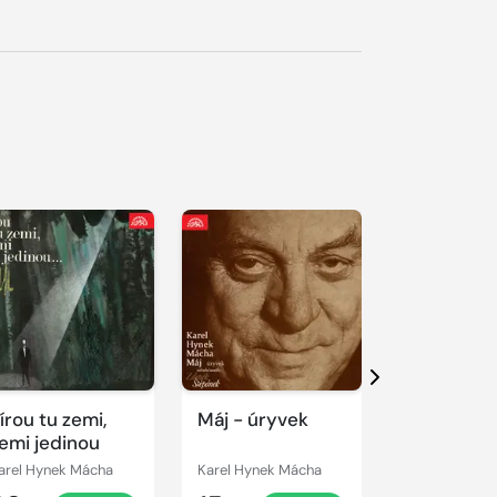
řehrát
kázku
Přehrát
Přehrát
ukázku
ukázku
Další
írou tu zemi,
Máj - úryvek
Česká poe
emi jedinou
pro Základ
devítileté 
arel Hynek Mácha
Karel Hynek Mácha
Karel Hynek 
druhý výbě