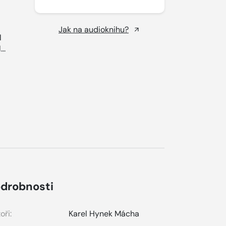
Jak na audioknihu?
l
...
drobnosti
oři:
Karel Hynek Mácha