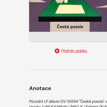
Přehrát ukázku
Anotace
Původní LP album DV 15094 "Česká poezie" vy
úryvky z děl K.H.Máchy (Máj), K.J.Erbena (Ky