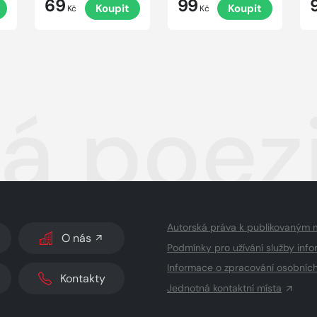
69
99
Koupit
Koupit
Kč
Kč
á poez
Autorská práva k publikovaným 
O nás
Podmínky pro užívání služby info
Informace o zpracování osobníc
Kontakty
Jednotná kontaktní místa