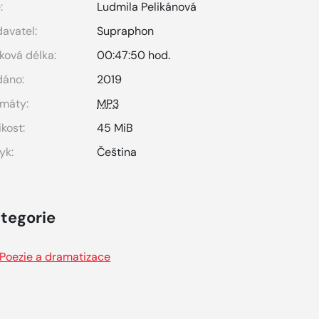
:
Ludmila Pelikánová
avatel:
Supraphon
ková délka:
00:47:50 hod.
dáno:
2019
máty:
MP3
ikost:
45 MiB
yk:
Čeština
tegorie
Poezie a dramatizace