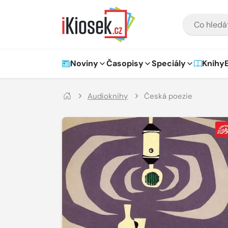
Přejít na hlavní obsah
VYHLEDÁVÁNÍ
Hlavní navigace
Noviny
Časopisy
Speciály
Knihy
Audioknihy
Česká poezie