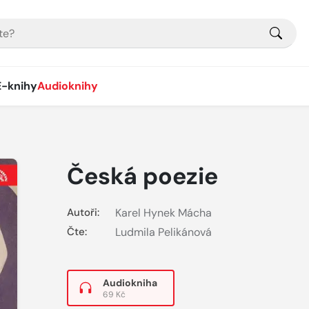
E-knihy
Audioknihy
Česká poezie
Autoři:
Karel Hynek Mácha
Čte:
Ludmila Pelikánová
Audiokniha
69 Kč