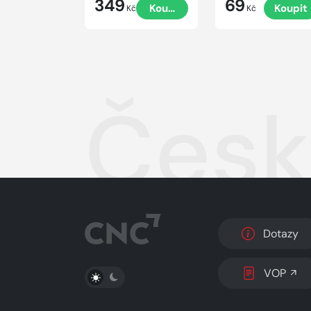
349
69
Koupit
Koupit
Kč
Kč
Česk
Dotazy
PŘEPNOUT SVĚTLÝ/TMAVÝ REŽIM
VOP