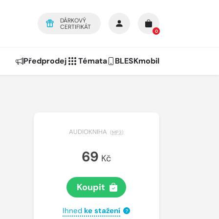
DÁRKOVÝ
CERTIFIKÁT
0
Předprodej
Témata
BLESKmobil
AUDIOKNIHA
(
MP3
)
69
Kč
Koupit
Ihned
ke stažení
?