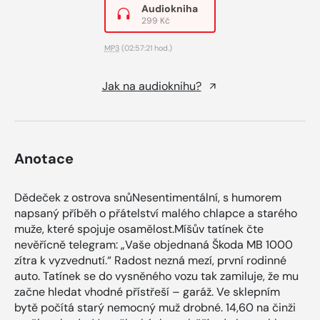
Audiokniha
299 Kč
MP3
(02:57:21 hod.)
Jak na audioknihu?
Anotace
Dědeček z ostrova snůNesentimentální, s humorem
napsaný příběh o přátelství malého chlapce a starého
muže, které spojuje osamělost.Míšův tatínek čte
nevěřícně telegram: „Vaše objednaná Škoda MB 1000
zítra k vyzvednutí.“ Radost nezná mezí, první rodinné
auto. Tatínek se do vysněného vozu tak zamiluje, že mu
začne hledat vhodné přístřeší – garáž. Ve sklepním
bytě počítá starý nemocný muž drobné. 14,60 na činži