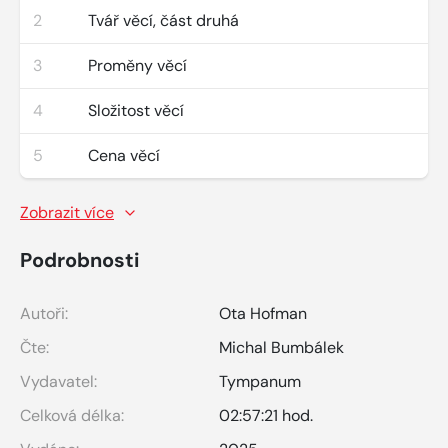
2
Tvář věcí, část druhá
3
Proměny věcí
4
Složitost věcí
5
Cena věcí
Zobrazit více
Podrobnosti
Autoři:
Ota Hofman
Čte:
Michal Bumbálek
Vydavatel:
Tympanum
Celková délka:
02:57:21 hod.