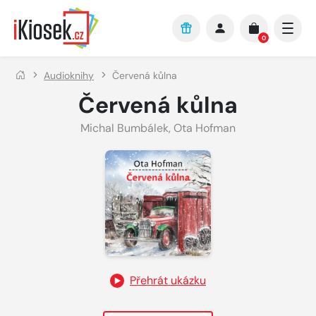
Přejít na hlavní obsah
0
Audioknihy
Červená kůlna
Červená kůlna
Michal Bumbálek
,
Ota Hofman
Přehrát ukázku