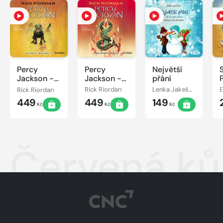
Percy
Percy
Největší
Jackson -
Jackson -
přání
Bitva o
Poslední z
Rick Riordan
Rick Riordan
Lenka Jakešová
labyrint
bohů
449
449
149
Kč
Kč
Kč
Červená ků