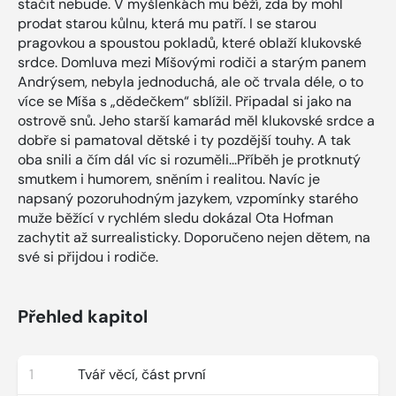
stačit nebude. V myšlenkách mu běží, zda by mohl
prodat starou kůlnu, která mu patří. I se starou
pragovkou a spoustou pokladů, které oblaží klukovské
srdce. Domluva mezi Míšovými rodiči a starým panem
Andrýsem, nebyla jednoduchá, ale oč trvala déle, o to
více se Míša s „dědečkem“ sblížil. Připadal si jako na
ostrově snů. Jeho starší kamarád měl klukovské srdce a
dobře si pamatoval dětské i ty pozdější touhy. A tak
oba snili a čím dál víc si rozuměli...Příběh je protknutý
smutkem i humorem, sněním i realitou. Navíc je
napsaný pozoruhodným jazykem, vzpomínky starého
muže běžící v rychlém sledu dokázal Ota Hofman
zachytit až surrealisticky. Doporučeno nejen dětem, na
své si přijdou i rodiče.
Přehled kapitol
1
Tvář věcí, část první