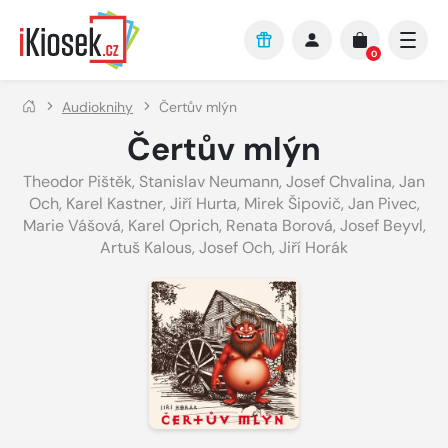
Přejít na hlavní obsah
0
Audioknihy
Čertův mlýn
Čertův mlýn
Theodor Pištěk
,
Stanislav Neumann
,
Josef Chvalina
,
Jan
Och
,
Karel Kastner
,
Jiří Hurta
,
Mirek Šipovič
,
Jan Pivec
,
Marie Vášová
,
Karel Oprich
,
Renata Borová
,
Josef Beyvl
,
Artuš Kalous
,
Josef Och
,
Jiří Horák