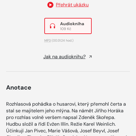
Přehrát ukázku
Audiokniha
109 Kč
MP3
(00:31:24 hod.)
Jak na audioknihu?
Anotace
Rozhlasová pohádka o husarovi, který přemohl čerta a
stal se majitelem jeho mlýna. Na námět Jiřího Horáka
pro rozhlas volně veršem napsal Zdeněk Skořepa.
Hudbu složil a řídí Evžen Illín. Režie Karel Weinlich.
Účinkují Jan Pivec, Marie Vášová, Josef Beyvl, Josef