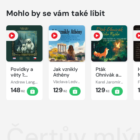
Mohlo by se vám také líbit
Povídky a
Jak vznikly
Pták
věty 1:
Athény
Ohnivák a
České
liška Ryška
Andrew Lang, Róbert Hodoši
Václava Ledvinková
Karel Jaromír Erben
vydání
148
129
129
Kč
Kč
Kč
Čertův mlý