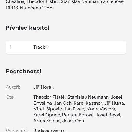
Chvalina, Theodor Pištěk, Stanislav Neumann a členové
DRDS. Natočeno 1955.
Přehled kapitol
1
Track 1
Podrobnosti
Autoři:
Jiří Horák
Čte:
Theodor Pištěk
,
Stanislav Neumann
,
Josef
Chvalina
,
Jan Och
,
Karel Kastner
,
Jiří Hurta
,
Mirek Šipovič
,
Jan Pivec
,
Marie Vášová
,
Karel Oprich
,
Renata Borová
,
Josef Beyvl
,
Artuš Kalous
,
Josef Och
Vydavatel:
Radioservis a.s.