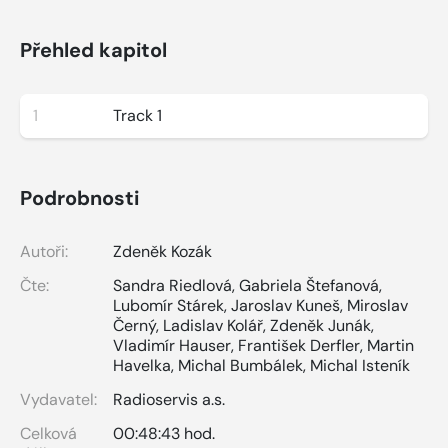
Přehled kapitol
1
Track 1
Podrobnosti
Autoři:
Zdeněk Kozák
Čte:
Sandra Riedlová
,
Gabriela Štefanová
,
Lubomír Stárek
,
Jaroslav Kuneš
,
Miroslav
Černý
,
Ladislav Kolář
,
Zdeněk Junák
,
Vladimír Hauser
,
František Derfler
,
Martin
Havelka
,
Michal Bumbálek
,
Michal Isteník
Vydavatel:
Radioservis a.s.
Celková
00:48:43 hod.