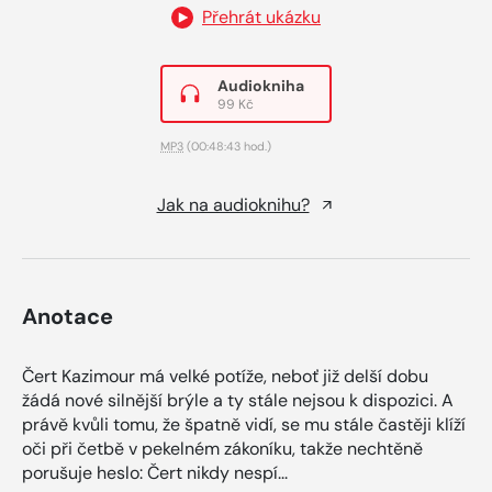
Přehrát ukázku
Audiokniha
99 Kč
MP3
(00:48:43 hod.)
Jak na audioknihu?
Anotace
Čert Kazimour má velké potíže, neboť již delší dobu
žádá nové silnější brýle a ty stále nejsou k dispozici. A
právě kvůli tomu, že špatně vidí, se mu stále častěji klíží
oči při četbě v pekelném zákoníku, takže nechtěně
porušuje heslo: Čert nikdy nespí...