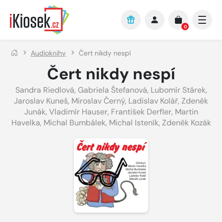
Přejít na hlavní obsah
0
Audioknihy
Čert nikdy nespí
Čert nikdy nespí
Sandra Riedlová
,
Gabriela Štefanová
,
Lubomír Stárek
,
Jaroslav Kuneš
,
Miroslav Černý
,
Ladislav Kolář
,
Zdeněk
Junák
,
Vladimír Hauser
,
František Derfler
,
Martin
Havelka
,
Michal Bumbálek
,
Michal Isteník
,
Zdeněk Kozák