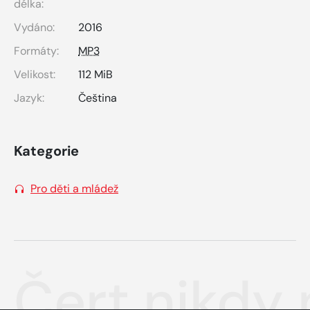
délka:
Vydáno:
2016
Formáty:
MP3
Velikost:
112 MiB
Jazyk:
Čeština
Kategorie
Pro děti a mládež
Čert nikdy 