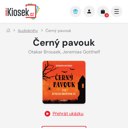
Přejít na hlavní obsah
0
Audioknihy
Černý pavouk
Černý pavouk
Otakar Brousek
,
Jeremias Gotthelf
Přehrát ukázku