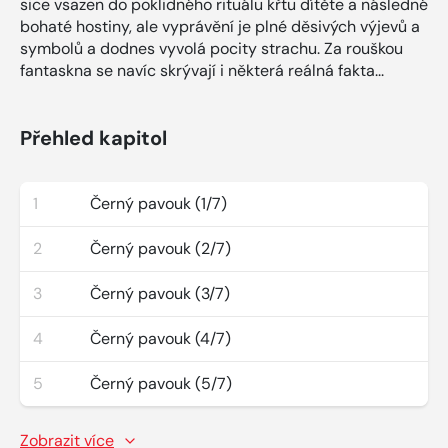
sice vsazen do poklidného rituálu křtu dítěte a následné
bohaté hostiny, ale vyprávění je plné děsivých výjevů a
symbolů a dodnes vyvolá pocity strachu. Za rouškou
fantaskna se navíc skrývají i některá reálná fakta...
Přehled kapitol
1
Černý pavouk (1/7)
2
Černý pavouk (2/7)
3
Černý pavouk (3/7)
4
Černý pavouk (4/7)
5
Černý pavouk (5/7)
Zobrazit více