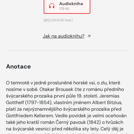
Audiokniha
179 Kč
MP3
(03:14:00 hod.)
Jak na audioknihu?
Anotace
O temnotě v jedné prosluněné horské vsi, o zlu, které
nosíme v sobě. Otakar Brousek čte z románu předního
švýcarského prozaika první půle 19. století. Jeremias
Gotthelf (1797-1854), vlastním jménem Albert Bitzius,
platí za nejvýznamnějšího švýcarského prozaika před
Gottfriedem Kellerem. Vedle povídek je velmi oceňován
také jeho kratší román Černý pavouk (1842) o hrůzách
na švýcarské vesnici před několika sty lety. Celý děj je