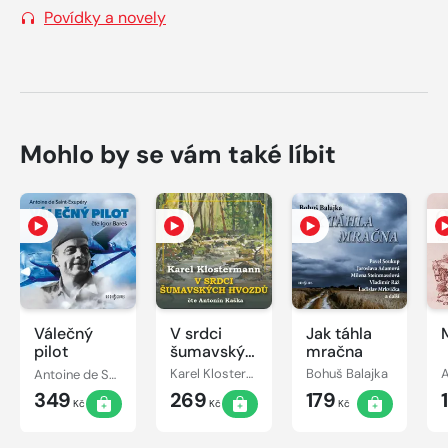
Povídky a novely
Mohlo by se vám také líbit
Válečný
V srdci
Jak táhla
pilot
šumavských
mračna
hvozdů
Antoine de Saint-Exupéry
Karel Klostermann
Bohuš Balajka
A
349
269
179
Kč
Kč
Kč