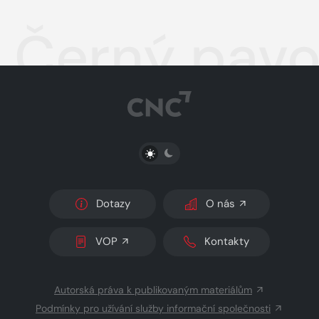
Černý pav
PŘEPNOUT SVĚTLÝ/TMAVÝ REŽIM
Dotazy
O nás
VOP
Kontakty
Autorská práva k publikovaným materiálům
Podmínky pro užívání služby informační společnosti