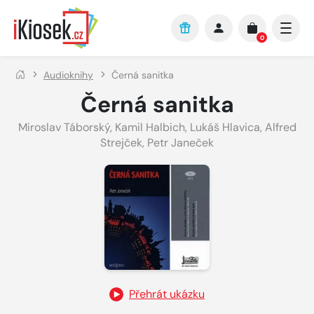
Přejít na hlavní obsah
0
Audioknihy
Černá sanitka
Černá sanitka
Miroslav Táborský
,
Kamil Halbich
,
Lukáš Hlavica
,
Alfred
Strejček
,
Petr Janeček
Přehrát ukázku