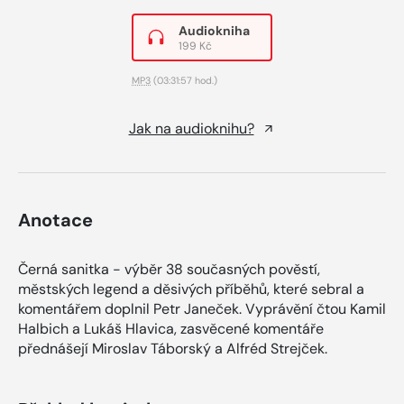
Audiokniha
199 Kč
MP3
(03:31:57 hod.)
Jak na audioknihu?
Anotace
Černá sanitka - výběr 38 současných pověstí,
městských legend a děsivých příběhů, které sebral a
komentářem doplnil Petr Janeček. Vyprávění čtou Kamil
Halbich a Lukáš Hlavica, zasvěcené komentáře
přednášejí Miroslav Táborský a Alfréd Strejček.