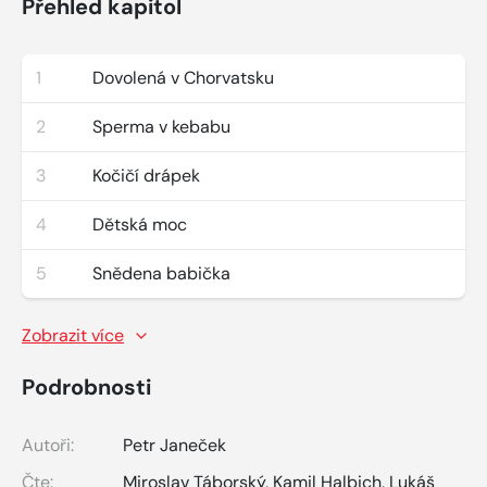
Přehled kapitol
1
Dovolená v Chorvatsku
2
Sperma v kebabu
3
Kočičí drápek
4
Dětská moc
5
Snědena babička
Zobrazit více
Podrobnosti
Autoři:
Petr Janeček
Čte:
Miroslav Táborský
,
Kamil Halbich
,
Lukáš