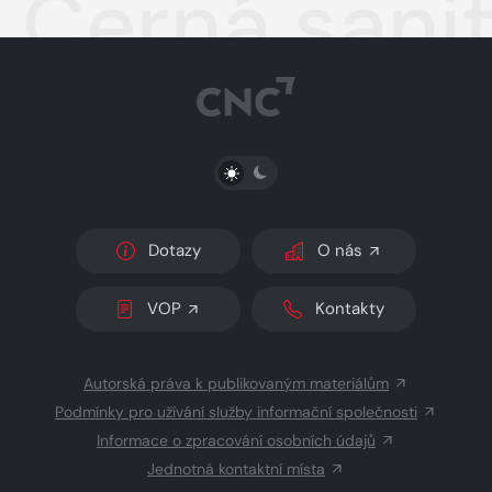
Černá sani
PŘEPNOUT SVĚTLÝ/TMAVÝ REŽIM
Dotazy
O nás
VOP
Kontakty
Autorská práva k publikovaným materiálům
Podmínky pro užívání služby informační společnosti
Informace o zpracování osobních údajů
Jednotná kontaktní místa