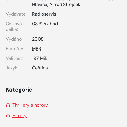
Hlavica
,
Alfred Strejček
Vydavatel:
Radioservis
Celková
03:31:57 hod.
délka:
Vydáno:
2008
Formáty:
MP3
Velikost:
197 MiB
Jazyk:
Čeština
Kategorie
Thrillery a horory
Horory