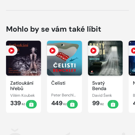
Mohlo by se vám také líbit
Zatloukání
Čelisti
Svatý
hřebů
Benda
Vilém Koubek
Peter Benchley
David Šenk
B
339
449
99
Kč
Kč
Kč