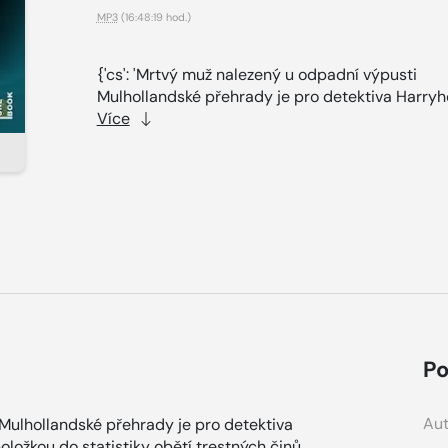
MP3
(16:48:19 hod.)
{'cs': 'Mrtvý muž nalezený u odpadní výpusti
Mulhollandské přehrady je pro detektiva Harryho
Více
Po
Aut
 Mulhollandské přehrady je pro detektiva
ložkou do statistiky obětí trestných činů