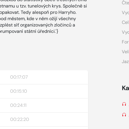
Čte
tnamu u tzv. tunelových krys. Společně si
e opakovat. Tedy alespoň pro Harryho.
Vyd
pod městem, kde v něm ožijí všechny
Cel
zplést síť organizovaných zločinců a
rumpovaní státní úředníci.'}
Vy
For
Vel
Jaz
00:17:07
Ka
00:15:10
00:24:11
00:22:20