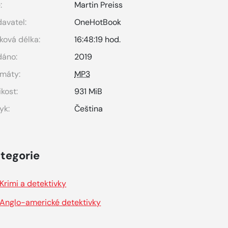
:
Martin Preiss
avatel:
OneHotBook
ková délka:
16:48:19 hod.
dáno:
2019
máty:
MP3
ikost:
931 MiB
yk:
Čeština
tegorie
Krimi a detektivky
Anglo-americké detektivky