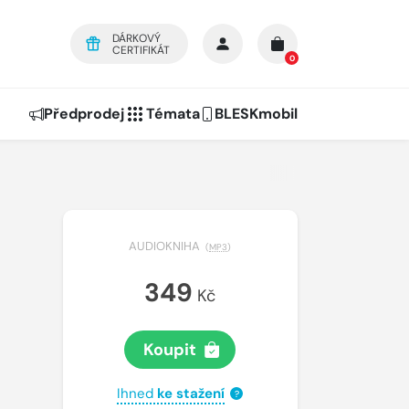
DÁRKOVÝ
CERTIFIKÁT
0
Předprodej
Témata
BLESKmobil
AUDIOKNIHA
(
MP3
)
349
Kč
Koupit
Ihned
ke stažení
?