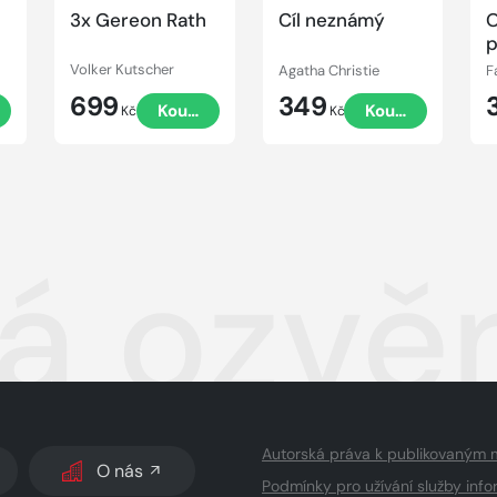
3x Gereon Rath
Cíl neznámý
p
Volker Kutscher
Agatha Christie
F
699
349
t
Koupit
Koupit
Kč
Kč
á ozvě
Autorská práva k publikovaným 
O nás
Podmínky pro užívání služby info