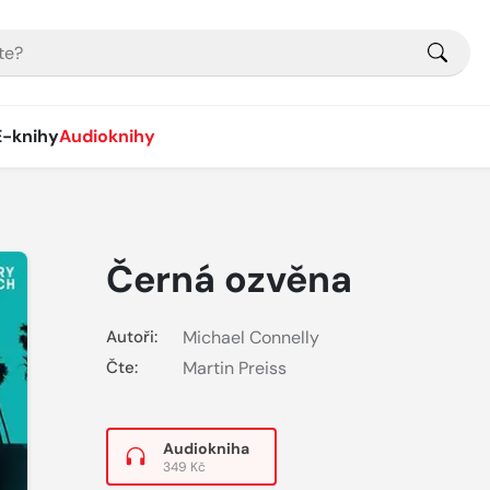
E-knihy
Audioknihy
Černá ozvěna
Autoři:
Michael Connelly
Čte:
Martin Preiss
Audiokniha
349 Kč