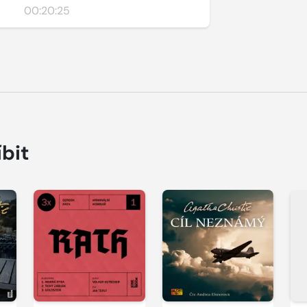
00:20:25
íbit
Přehrát
Přehrát
P
ukázku
ukázku
u