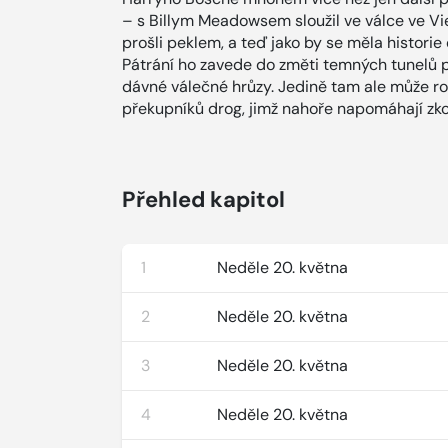
– s Billym Meadowsem sloužil ve válce ve Vie
prošli peklem, a teď jako by se měla histori
Pátrání ho zavede do změti temných tunelů 
dávné válečné hrůzy. Jedině tam ale může ro
překupníků drog, jimž nahoře napomáhají zko
Přehled kapitol
1
Neděle 20. května
2
Neděle 20. května
3
Neděle 20. května
4
Neděle 20. května