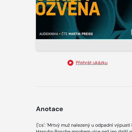
Přehrát ukázku
Anotace
{'cs': 'Mrtvý muž nalezený u odpadní výpusti
Harryho Bosche mnohem více než jen další po