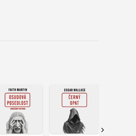
řehrát
kázku
Přehrát
Přehrát
ukázku
ukázku
Další