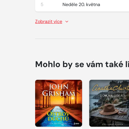
5
Neděle 20. května
Zobrazit více
Mohlo by se vám také l
Přehrát
Přehrát
ukázku
ukázku