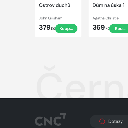
Ostrov duchů
Dům na úskalí
John Grisham
Agatha Christie
379
369
Koupit
Koupi
Kč
Kč
Čern
Dotazy