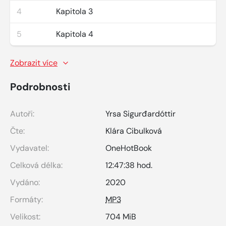
4
Kapitola 3
5
Kapitola 4
Zobrazit více
Podrobnosti
Autoři:
Yrsa Sigurđardóttir
Čte:
Klára Cibulková
Vydavatel:
OneHotBook
Celková délka:
12:47:38 hod.
Vydáno:
2020
Formáty:
MP3
Velikost:
704 MiB