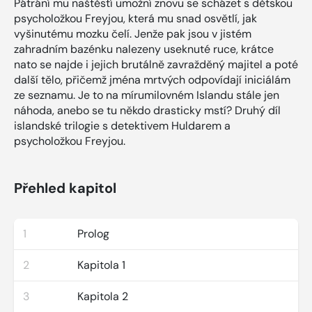
Pátrání mu naštěstí umožní znovu se scházet s dětskou
psycholožkou Freyjou, která mu snad osvětlí, jak
vyšinutému mozku čelí. Jenže pak jsou v jistém
zahradním bazénku nalezeny useknuté ruce, krátce
nato se najde i jejich brutálně zavražděný majitel a poté
další tělo, přičemž jména mrtvých odpovídají iniciálám
ze seznamu. Je to na mírumilovném Islandu stále jen
náhoda, anebo se tu někdo drasticky mstí? Druhý díl
islandské trilogie s detektivem Huldarem a
psycholožkou Freyjou.
Přehled kapitol
1
Prolog
2
Kapitola 1
3
Kapitola 2