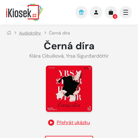
Přejít na hlavní obsah
0
Audioknihy
Černá díra
Černá díra
Klára Cibulková
,
Yrsa Sigurđardóttir
Přehrát ukázku