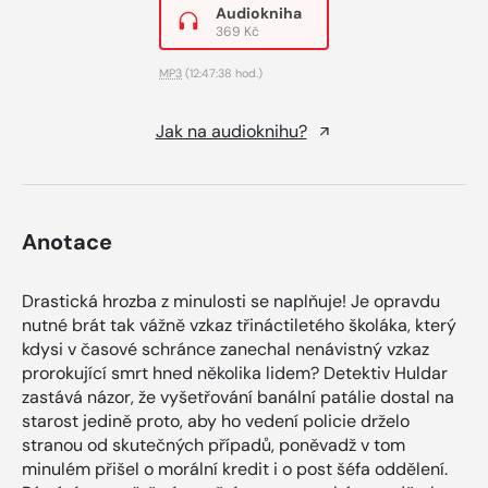
Audiokniha
369 Kč
MP3
(12:47:38 hod.)
Jak na audioknihu?
Anotace
Drastická hrozba z minulosti se naplňuje! Je opravdu
nutné brát tak vážně vzkaz třináctiletého školáka, který
kdysi v časové schránce zanechal nenávistný vzkaz
prorokující smrt hned několika lidem? Detektiv Huldar
zastává názor, že vyšetřování banální patálie dostal na
starost jedině proto, aby ho vedení policie drželo
stranou od skutečných případů, poněvadž v tom
minulém přišel o morální kredit i o post šéfa oddělení.