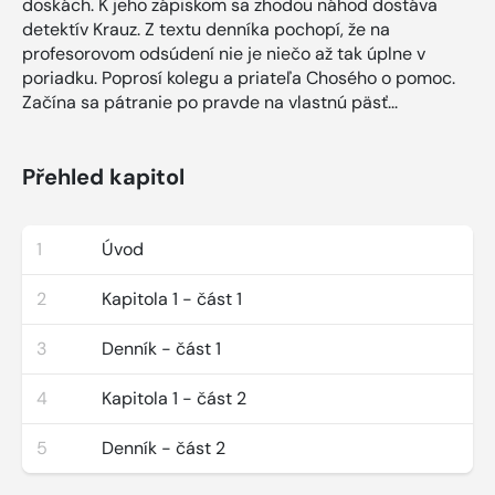
doskách. K jeho zápiskom sa zhodou náhod dostáva
detektív Krauz. Z textu denníka pochopí, že na
profesorovom odsúdení nie je niečo až tak úplne v
poriadku. Poprosí kolegu a priateľa Chosého o pomoc.
Začína sa pátranie po pravde na vlastnú päsť...
Přehled kapitol
1
Úvod
2
Kapitola 1 - část 1
3
Denník - část 1
4
Kapitola 1 - část 2
5
Denník - část 2