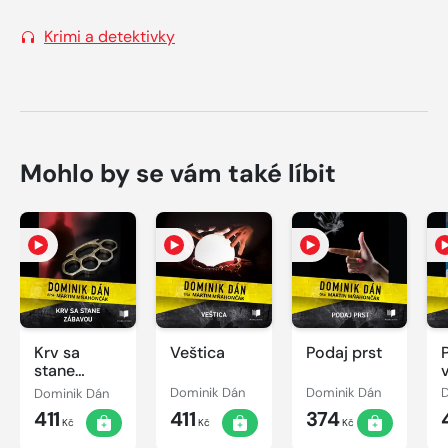
Krimi a detektivky
Mohlo by se vám také líbit
Krv sa
Veštica
Podaj prst
stane
zábavou
Dominik Dán
Dominik Dán
Dominik Dán
411
411
374
Kč
Kč
Kč