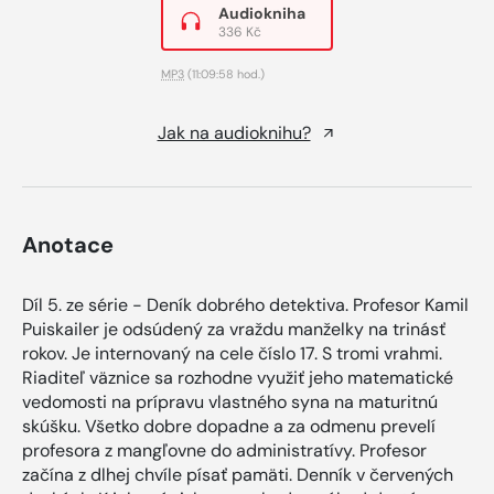
Audiokniha
336 Kč
MP3
(11:09:58 hod.)
Jak na audioknihu?
Anotace
Díl 5. ze série - Deník dobrého detektiva. Profesor Kamil
Puiskailer je odsúdený za vraždu manželky na trinásť
rokov. Je internovaný na cele číslo 17. S tromi vrahmi.
Riaditeľ väznice sa rozhodne využiť jeho matematické
vedomosti na prípravu vlastného syna na maturitnú
skúšku. Všetko dobre dopadne a za odmenu prevelí
profesora z mangľovne do administratívy. Profesor
začína z dlhej chvíle písať pamäti. Denník v červených