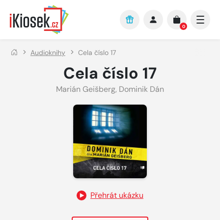
Přejít na hlavní obsah
0
Audioknihy
Cela číslo 17
Cela číslo 17
Marián Geišberg
,
Dominik Dán
Přehrát ukázku