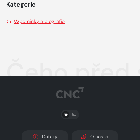
Kategorie
Vzpomínky a biografie
Čeho před s
PŘEPNOUT SVĚTLÝ/TMAVÝ REŽIM
Dotazy
O nás