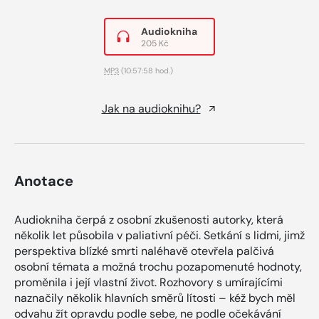
Audiokniha
205 Kč
MP3
(10:57:58 hod.)
Jak na audioknihu?
Anotace
Audiokniha čerpá z osobní zkušenosti autorky, která
několik let působila v paliativní péči. Setkání s lidmi, jimž
perspektiva blízké smrti naléhavě otevřela palčivá
osobní témata a možná trochu pozapomenuté hodnoty,
proměnila i její vlastní život. Rozhovory s umírajícími
naznačily několik hlavních směrů lítosti – kéž bych měl
odvahu žít opravdu podle sebe, ne podle očekávání