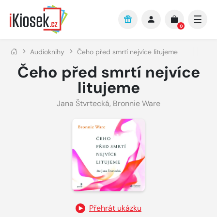
Přejít na hlavní obsah
0
Audioknihy
Čeho před smrtí nejvíce litujeme
Čeho před smrtí nejvíce
litujeme
Jana Štvrtecká
,
Bronnie Ware
Přehrát ukázku