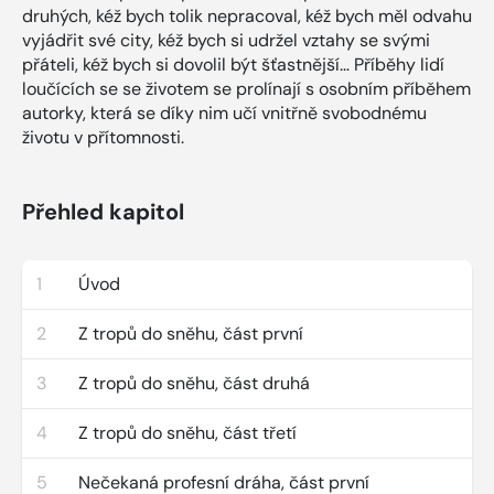
druhých, kéž bych tolik nepracoval, kéž bych měl odvahu
vyjádřit své city, kéž bych si udržel vztahy se svými
přáteli, kéž bych si dovolil být šťastnější… Příběhy lidí
loučících se se životem se prolínají s osobním příběhem
autorky, která se díky nim učí vnitřně svobodnému
životu v přítomnosti.
Přehled kapitol
1
Úvod
2
Z tropů do sněhu, část první
3
Z tropů do sněhu, část druhá
4
Z tropů do sněhu, část třetí
5
Nečekaná profesní dráha, část první