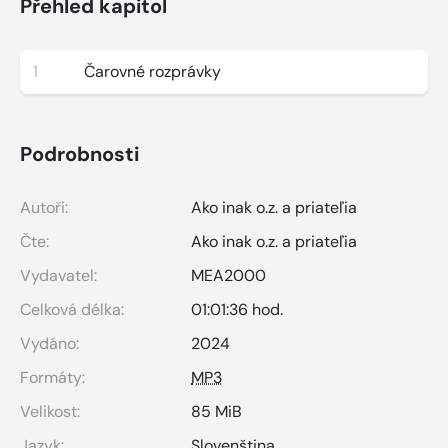
Přehled kapitol
1
Čarovné rozprávky
Podrobnosti
Autoři:
Ako inak o.z. a priateľia
Čte:
Ako inak o.z. a priateľia
Vydavatel:
MEA2000
Celková délka:
01:01:36 hod.
Vydáno:
2024
Formáty:
MP3
Velikost:
85 MiB
Jazyk:
Slovenština