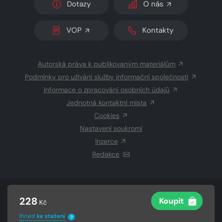
Dotazy
O nás
VOP
Kontakty
Autorská práva k publikovaným materiálům
Podmínky pro užívání služby informační společnosti
Informace o zpracování osobních údajů
Jednotná kontaktní místa
Cookies
Nastavení soukromí
Inzerce
Redakce
© 2026 Copyright
CZECH NEWS CENTER a.s.
a dodavatelé
228
Koupit
Kč
obsahu
Vysázeno
Grand IT s.r.o.
Ihned
ke stažení
?