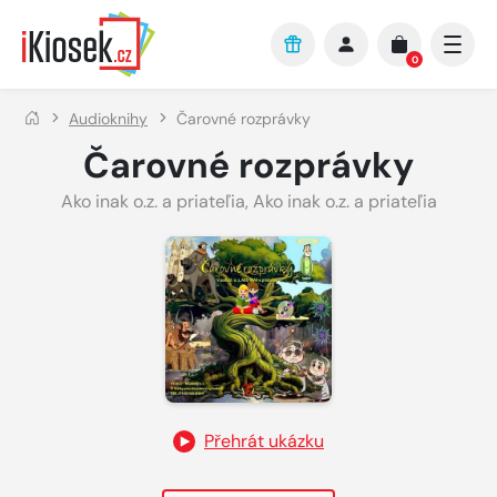
Přejít na hlavní obsah
0
Audioknihy
Čarovné rozprávky
Čarovné rozprávky
Ako inak o.z. a priateľia
,
Ako inak o.z. a priateľia
Přehrát ukázku