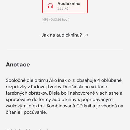
Audiokniha
228 Kč
MP3
(01:01:36 hod.)
Jak na audioknihu?
Anotace
Spoločné dielo tímu Ako Inak o. z. obsahuje 4 obľúbené
rozprávky z ľudovej tvorby Dobšinského vrátane
farebných obrázkov. Diela boli nahovorené viachlasne a
spracované do formy audio knihy s popridávanými
zvukovými efektmi. Kombinovaná CD kniha je vhodná na
čítanie i počúvanie.