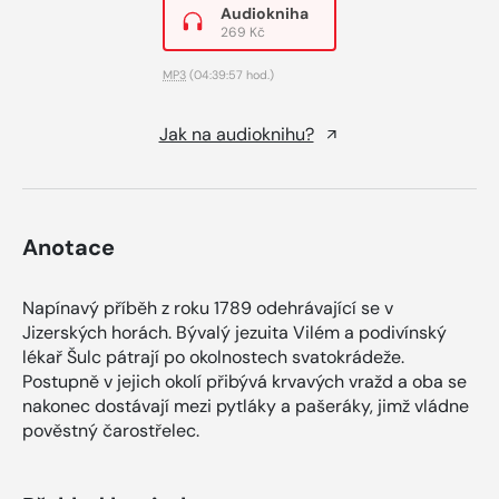
Audiokniha
269 Kč
MP3
(04:39:57 hod.)
Jak na audioknihu?
Anotace
Napínavý příběh z roku 1789 odehrávající se v
Jizerských horách. Bývalý jezuita Vilém a podivínský
lékař Šulc pátrají po okolnostech svatokrádeže.
Postupně v jejich okolí přibývá krvavých vražd a oba se
nakonec dostávají mezi pytláky a pašeráky, jimž vládne
pověstný čarostřelec.