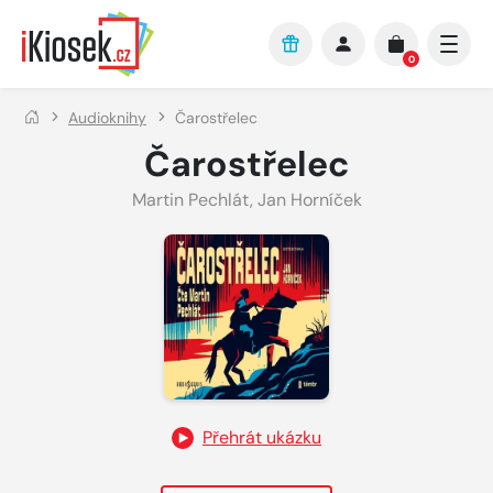
Přejít na hlavní obsah
0
Audioknihy
Čarostřelec
Čarostřelec
Martin Pechlát
,
Jan Horníček
Přehrát ukázku