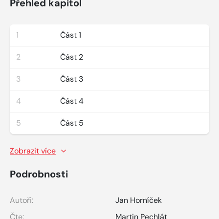
Přehled kapitol
1
Část 1
2
Část 2
3
Část 3
4
Část 4
5
Část 5
Zobrazit více
Podrobnosti
Autoři:
Jan Horníček
Čte:
Martin Pechlát