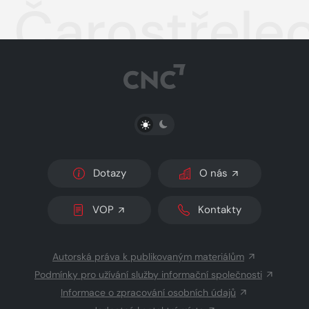
Čarostřele
PŘEPNOUT SVĚTLÝ/TMAVÝ REŽIM
Dotazy
O nás
VOP
Kontakty
Autorská práva k publikovaným materiálům
Podmínky pro užívání služby informační společnosti
Informace o zpracování osobních údajů