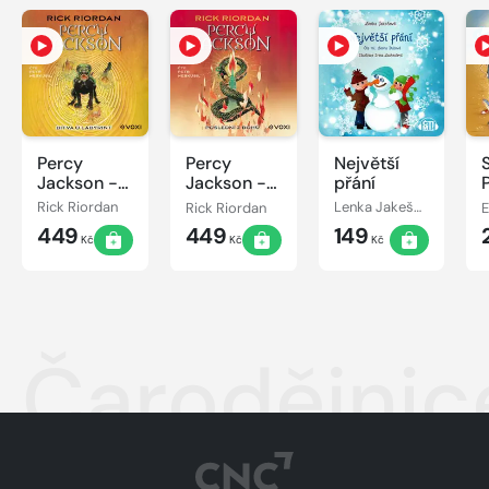
Percy
Percy
Největší
Jackson -
Jackson -
přání
Bitva o
Poslední z
Rick Riordan
Rick Riordan
Lenka Jakešová
labyrint
bohů
449
449
149
Kč
Kč
Kč
Čarodějnic