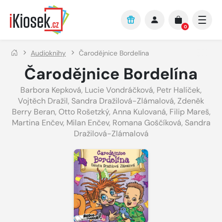
Přejít na hlavní obsah
0
Audioknihy
Čarodějnice Bordelína
Čarodějnice Bordelína
Barbora Kepková
,
Lucie Vondráčková
,
Petr Halíček
,
Vojtěch Dražil
,
Sandra Dražilová-Zlámalová
,
Zdeněk
Berry Beran
,
Otto Rošetzký
,
Anna Kulovaná
,
Filip Mareš
,
Martina Enčev
,
Milan Enčev
,
Romana Goščíková
,
Sandra
Dražilová-Zlámalová