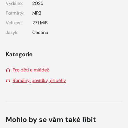
Vydáno:
2025
Formáty:
MP3
Velikost:
271 MiB
Jazyk:
Čeština
Kategorie
Pro děti a mládež
Romány, povídky, příběhy
Mohlo by se vám také líbit