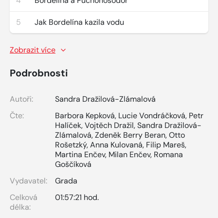
4
Bordelína a Puchonosodor
5
Jak Bordelína kazila vodu
Zobrazit více
Podrobnosti
Autoři:
Sandra Dražilová-Zlámalová
Čte:
Barbora Kepková
,
Lucie Vondráčková
,
Petr
Halíček
,
Vojtěch Dražil
,
Sandra Dražilová-
Zlámalová
,
Zdeněk Berry Beran
,
Otto
Rošetzký
,
Anna Kulovaná
,
Filip Mareš
,
Martina Enčev
,
Milan Enčev
,
Romana
Goščíková
Vydavatel:
Grada
Celková
01:57:21 hod.
délka: