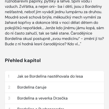
různobarevní papírky, pytlíky a lahve. Špiní vodu i
vzduch. Zvířátka, a nejen oni- ba i děti, jsou z Bordelíny
nešťastné, neboť jim vyvádí jednu lumpárnu za druhou.
Moudré sově schová brýle, měkoučký mech vymění za
žahavé kopřivy a dokonce létá v noci dělat dětem do
pokojíčků nepořádek... Jenže kdo jinému jámu kopá, sám
do ní často zahučí, tak se také stane. Čarodějnice
Bordelína okusí postupně „svou medicínu“ - změní jí to?
Bude z ní hodná lesní čarodějnice? Kdo ví..."
Přehled kapitol
1
Jak se Bordelína nastěhovala do lesa
2
Bordelína čaruje
3
Bordelína a veverka Drzečka