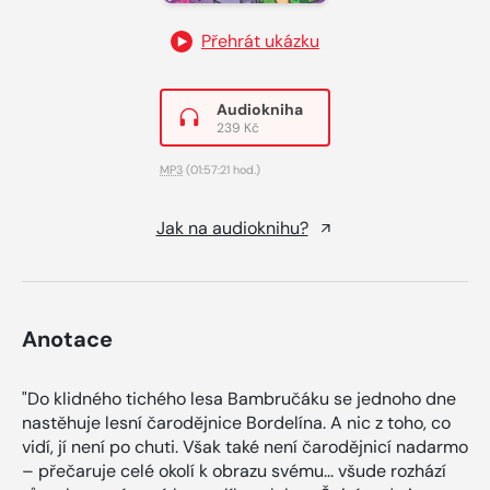
Přehrát ukázku
Audiokniha
239 Kč
MP3
(01:57:21 hod.)
Jak na audioknihu?
Anotace
"Do klidného tichého lesa Bambručáku se jednoho dne
nastěhuje lesní čarodějnice Bordelína. A nic z toho, co
vidí, jí není po chuti. Však také není čarodějnicí nadarmo
– přečaruje celé okolí k obrazu svému... všude rozhází