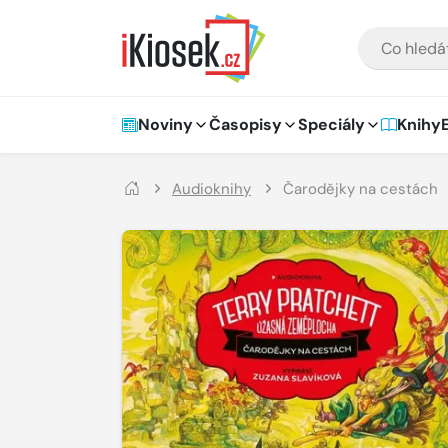
Přejít na hlavní obsah
VYHLEDÁVÁNÍ
Hlavní navigace
Noviny
Časopisy
Speciály
Knihy
Audioknihy
Čarodějky na cestách