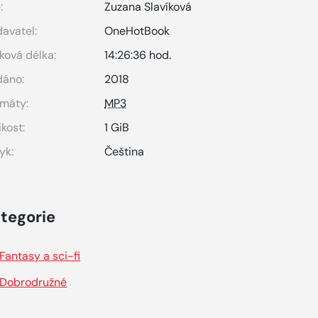
:
Zuzana Slavíková
avatel:
OneHotBook
ková délka:
14:26:36 hod.
dáno:
2018
máty:
MP3
ikost:
1 GiB
yk:
Čeština
tegorie
Fantasy a sci-fi
Dobrodružné