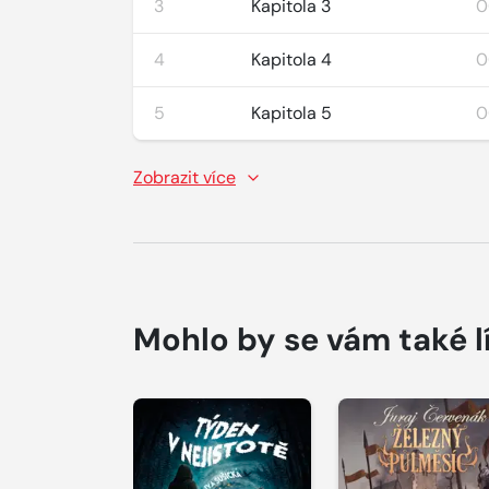
3
Kapitola 3
0
4
Kapitola 4
0
5
Kapitola 5
0
Zobrazit více
Mohlo by se vám také l
Přehrát
Přehrát
ukázku
ukázku