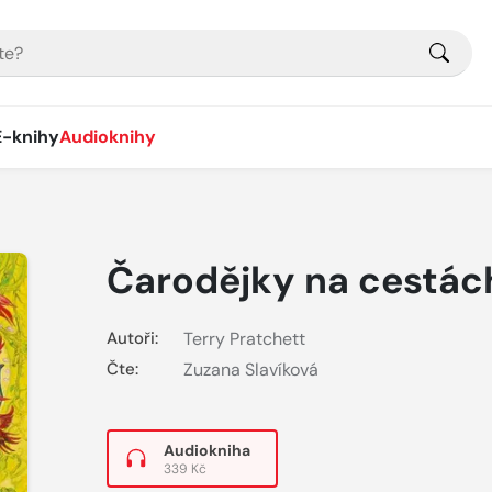
E-knihy
Audioknihy
Čarodějky na cestác
Autoři:
Terry Pratchett
Čte:
Zuzana Slavíková
Audiokniha
339 Kč