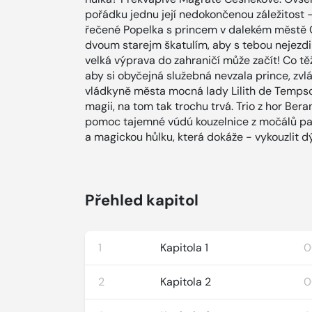
pořádku jednu její nedokončenou záležitost 
řečené Popelka s princem v dalekém městě G
dvoum starejm škatulím, aby s tebou nejezdi
velká výprava do zahraničí může začít! Co tě
aby si obyčejná služebná nevzala prince, zv
vládkyně města mocná lady Lilith de Tempsc
magii, na tom tak trochu trvá. Trio z hor Beran
pomoc tajemné vúdú kouzelnice z močálů pan
a magickou hůlku, která dokáže - vykouzlit d
Přehled kapitol
1
Kapitola 1
0
2
Kapitola 2
0