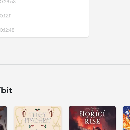
0:26:53
0:12:11
0:12:48
íbit
Přehrát
Přehrát
P
ukázku
ukázku
u