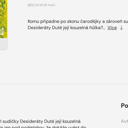
MP3
(14:26:36 hod.)
Komu připadne po skonu čarodějky a zároveň s
Desideráty Duté její kouzelná hůlka?...
Více
Po
Aut
 sudičky Desideráty Duté její kouzelná
m jen pod podmínkou, že dokáže uvést do