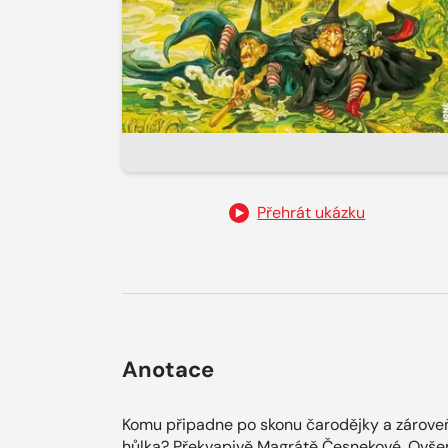
Přehrát ukázku
Anotace
Komu připadne po skonu čarodějky a zároveň
hůlka? Překvapivě Magrátě Česnekové. Ovše