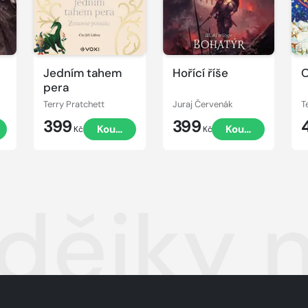
Jedním tahem
Hořící říše
O
pera
Terry Pratchett
Juraj Červenák
T
399
399
t
Koupit
Koupit
Kč
Kč
dějky 