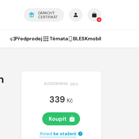
DÁRKOVÝ
CERTIFIKÁT
0
Předprodej
Témata
BLESKmobil
h
AUDIOKNIHA
(
MP3
)
339
Kč
Koupit
Ihned
ke stažení
?