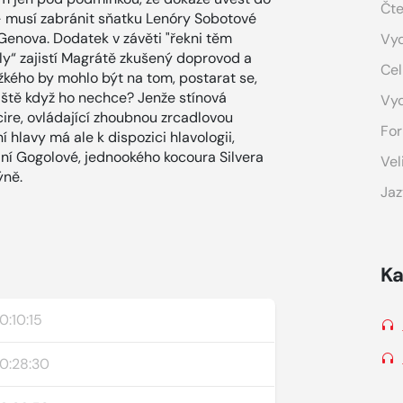
Čte
- musí zabránit sňatku Lenóry Sobotové
enova. Dodatek v závěti "řekni těm
Vyd
ly“ zajistí Magrátě zkušený doprovod a
Cel
žkého by mohlo být na tom, postarat se,
láště když ho nechce? Jenže stínová
Vy
ire, ovládající zhoubnou zrcadlovou
For
í hlavy má ale k dispozici hlavologii,
í Gogolové, jednookého kocoura Silvera
Vel
ýně.
Jaz
Ka
0:10:15
0:28:30