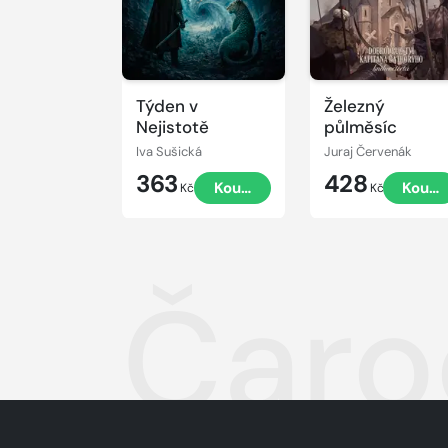
Týden v
Železný
Nejistotě
půlměsíc
Iva Sušická
Juraj Červenák
363
428
Koupit
Koupi
Kč
Kč
Čaro