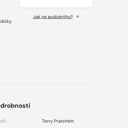
Jak na audioknihu?
udičky
drobnosti
oři:
Terry Pratchett