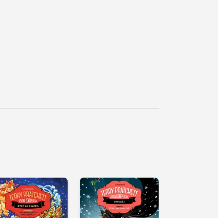
řehrát
kázku