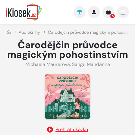
Přejít na hlavní obsah
0
Audioknihy
Čarodějčin průvodce magickým pohostinstv
Čarodějčin průvodce
magickým pohostinstvím
Michaela Maurerová
,
Sangu Mandanna
Přehrát ukázku