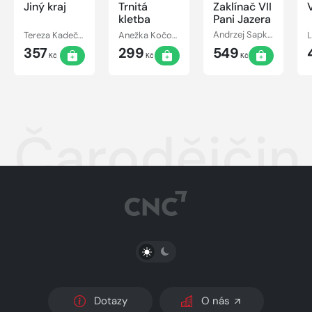
Jiný kraj
Trnitá
Zaklínač VII
kletba
Pani Jazera
Tereza Kadečková, Tereza Matoušková
Anežka Kočová
Andrzej Sapkowski
357
299
549
Kč
Kč
Kč
Čarodějčin
PŘEPNOUT SVĚTLÝ/TMAVÝ REŽIM
Dotazy
O nás