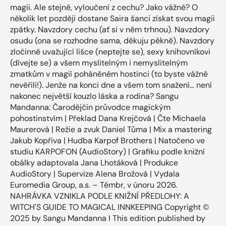
magii. Ale stejně, vyloučení z cechu? Jako vážně? O
několik let později dostane Saira šanci získat svou magii
zpátky. Navzdory cechu (ať si v něm trhnou). Navzdory
osudu (ona se rozhodne sama, děkuju pěkně). Navzdory
zločinně uvažující lišce (neptejte se), sexy knihovníkovi
(dívejte se) a všem myslitelným i nemyslitelným
zmatkům v magií poháněném hostinci (to byste vážně
nevěřili!). Jenže na konci dne a všem tom snažení… není
nakonec největší kouzlo láska a rodina? Sangu
Mandanna: Čarodějčin průvodce magickým
pohostinstvím | Překlad Dana Krejčová | Čte Michaela
Maurerová | Režie a zvuk Daniel Tůma | Mix a mastering
Jakub Kopřiva | Hudba Karpof Brothers | Natočeno ve
studiu KARPOFON (AudioStory) | Grafiku podle knižní
obálky adaptovala Jana Lhotáková | Produkce
AudioStory | Supervize Alena Brožová | Vydala
Euromedia Group, a.s. – Témbr, v únoru 2026.
NAHRÁVKA VZNIKLA PODLE KNIŽNÍ PŘEDLOHY: A
WITCH'S GUIDE TO MAGICAL INNKEEPING Copyright ©
2025 by Sangu Mandanna I This edition published by