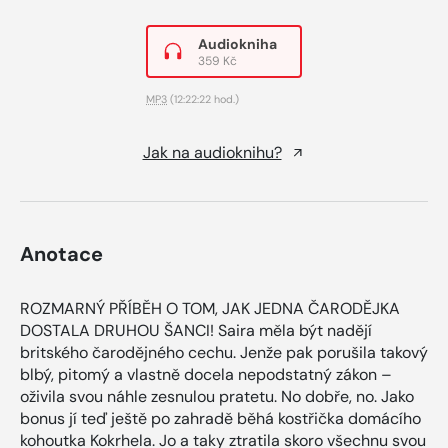
Audiokniha
359 Kč
MP3
(12:22:22 hod.)
Jak na audioknihu?
Anotace
ROZMARNÝ PŘÍBĚH O TOM, JAK JEDNA ČARODĚJKA
DOSTALA DRUHOU ŠANCI! Saira měla být nadějí
britského čarodějného cechu. Jenže pak porušila takový
blbý, pitomý a vlastně docela nepodstatný zákon –
oživila svou náhle zesnulou pratetu. No dobře, no. Jako
bonus jí teď ještě po zahradě běhá kostřička domácího
kohoutka Kokrhela. Jo a taky ztratila skoro všechnu svou