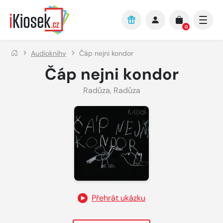
Přejít na hlavní obsah
0
Audioknihy
Čáp nejni kondor
Čáp nejni kondor
Radůza
,
Radůza
Přehrát ukázku