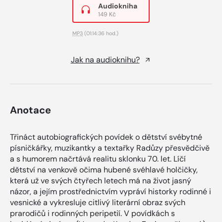
Audiokniha
149 Kč
MP3
(01:14:36 hod.)
Jak na audioknihu?
Anotace
Třináct autobiografických povídek o dětství svébytné
písničkářky, muzikantky a textařky Radůzy přesvědčivě
a s humorem načrtává realitu sklonku 70. let. Líčí
dětství na venkově očima hubené svéhlavé holčičky,
která už ve svých čtyřech letech má na život jasný
názor, a jejím prostřednictvím vypráví historky rodinné i
vesnické a vykresluje citlivý literární obraz svých
prarodičů i rodinných peripetií. V povídkách s