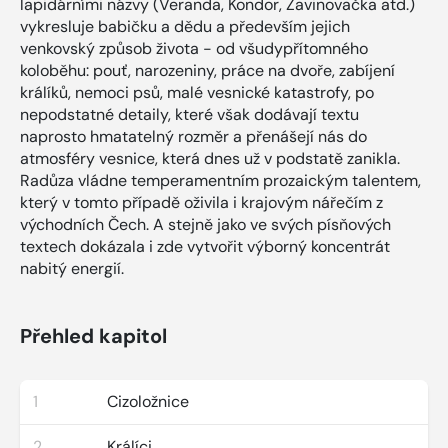
lapidárními názvy (Veranda, Kondor, Zavinovačka atd.)
vykresluje babičku a dědu a především jejich
venkovský způsob života - od všudypřítomného
koloběhu: pouť, narozeniny, práce na dvoře, zabíjení
králíků, nemoci psů, malé vesnické katastrofy, po
nepodstatné detaily, které však dodávají textu
naprosto hmatatelný rozměr a přenášejí nás do
atmosféry vesnice, která dnes už v podstatě zanikla.
Radůza vládne temperamentním prozaickým talentem,
který v tomto případě oživila i krajovým nářečím z
východních Čech. A stejně jako ve svých písňových
textech dokázala i zde vytvořit výborný koncentrát
nabitý energií.
Přehled kapitol
1
Cizoložnice
2
Králíci