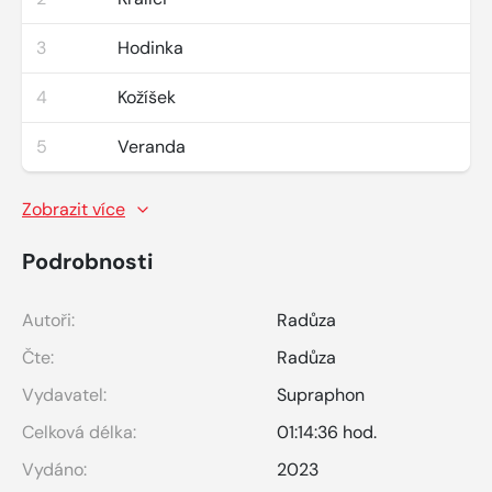
3
Hodinka
4
Kožíšek
5
Veranda
Zobrazit více
Podrobnosti
Autoři:
Radůza
Čte:
Radůza
Vydavatel:
Supraphon
Celková délka:
01:14:36 hod.
Vydáno:
2023