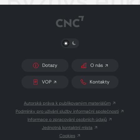
Byznys eti
PŘEPNOUT SVĚTLÝ/TMAVÝ REŽIM
Dotazy
O nás
VOP
Kontakty
Autorská práva k publikovaným materiálům
Podmínky pro užívání služby informační společnosti
Informace o zpracování osobních údajů
Jednotná kontaktní místa
Cookies