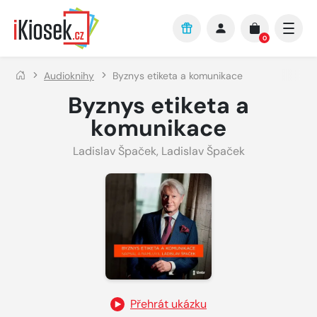
Přejít na hlavní obsah
0
Audioknihy
Byznys etiketa a komunikace
Byznys etiketa a
komunikace
Ladislav Špaček
,
Ladislav Špaček
Přehrát ukázku