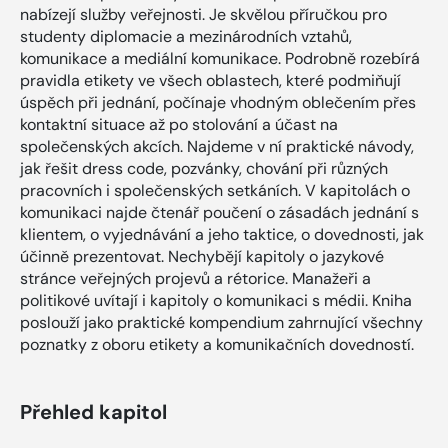
nabízejí služby veřejnosti. Je skvělou příručkou pro
studenty diplomacie a mezinárodních vztahů,
komunikace a mediální komunikace. Podrobně rozebírá
pravidla etikety ve všech oblastech, které podmiňují
úspěch při jednání, počínaje vhodným oblečením přes
kontaktní situace až po stolování a účast na
společenských akcích. Najdeme v ní praktické návody,
jak řešit dress code, pozvánky, chování při různých
pracovních i společenských setkáních. V kapitolách o
komunikaci najde čtenář poučení o zásadách jednání s
klientem, o vyjednávání a jeho taktice, o dovednosti, jak
účinně prezentovat. Nechybějí kapitoly o jazykové
stránce veřejných projevů a rétorice. Manažeři a
politikové uvítají i kapitoly o komunikaci s médii. Kniha
poslouží jako praktické kompendium zahrnující všechny
poznatky z oboru etikety a komunikačních dovedností.
Přehled kapitol