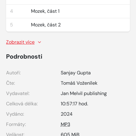
4
Mozek, část 1
5
Mozek, část 2
Zobrazit více
Podrobnosti
Autoři:
Sanjay Gupta
Čte:
Tomáš Voženílek
Vydavatel:
Jan Melvil publishing
Celková délka:
10:57:17 hod.
Vydáno:
2024
Formáty:
MP3
Velikost:
605 MiB