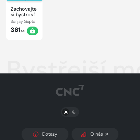
Zachovajte
si bystrosť
Sanjay Gupta
361
Kč
Bystřejší 
PŘEPNOUT SVĚTLÝ/TMAVÝ REŽIM
Dotazy
O nás