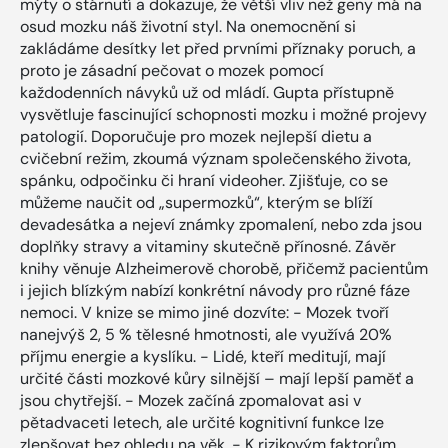
mýty o stárnutí a dokazuje, že větší vliv než geny má na
osud mozku náš životní styl. Na onemocnění si
zakládáme desítky let před prvními příznaky poruch, a
proto je zásadní pečovat o mozek pomocí
každodenních návyků už od mládí. Gupta přístupně
vysvětluje fascinující schopnosti mozku i možné projevy
patologií. Doporučuje pro mozek nejlepší dietu a
cvičební režim, zkoumá význam společenského života,
spánku, odpočinku či hraní videoher. Zjišťuje, co se
můžeme naučit od „supermozků“, kterým se blíží
devadesátka a nejeví známky zpomalení, nebo zda jsou
doplňky stravy a vitaminy skutečně přínosné. Závěr
knihy věnuje Alzheimerově chorobě, přičemž pacientům
i jejich blízkým nabízí konkrétní návody pro různé fáze
nemoci. V knize se mimo jiné dozvíte: - Mozek tvoří
nanejvýš 2, 5 % tělesné hmotnosti, ale využívá 20%
příjmu energie a kyslíku. - Lidé, kteří meditují, mají
určité části mozkové kůry silnější – mají lepší paměť a
jsou chytřejší. - Mozek začíná zpomalovat asi v
pětadvaceti letech, ale určité kognitivní funkce lze
zlepšovat bez ohledu na věk. - K rizikovým faktorům