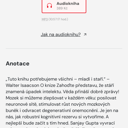
Audiokniha
389 Kč
MP3
(10:57:17 hod.)
Jak na audioknihu?
Anotace
„Tuto knihu potřebujeme všichni – mladí i staří.“ –
Walter Isaacson O knize Zahoďte představu, že stáří
znamená úpadek intelektu. Věda přináší dobré zprávy!
Mozek si můžeme zlepšovat v každém věku: posilovat
neuronové sítě, stimulovat růst nových mozkových
buněk i odvracet degenerativní onemocnění. Je jen na
nás, jak robustní kognitivní rezervu si vytvoříme. A
nejlepší bude začít s tím hned. Sanjay Gupta vyvrací