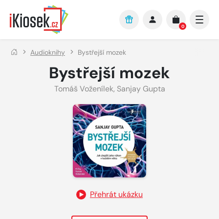
Přejít na hlavní obsah
0
Audioknihy
Bystřejší mozek
Bystřejší mozek
Tomáš Voženílek
,
Sanjay Gupta
Přehrát ukázku