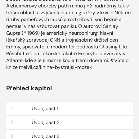
Alzheimerovy choroby patří mimo jiné nadměrný tuk v
břišní oblasti a zvýšená hladina glukózy v krvi. - Některé
druhy paměťových lapsů a roztržitosti jsou běžné a
nemusí v nás vzbuzovat paniku. O autorovi Sanjay
Gupta (* 1969) je americký neurochirurg, hlavní
lékařský zpravodaj CNN a trojnásobný držitel cen
Emmy, spisovatel a moderátor podcastu Chasing Life.
Působí také na Lékařské fakultě Emoryho univerzity v
Atlantě, kde žije s manželkou a třemi dcerami. #Více o
knize melvil.cz/kniha-bystrejsi-mozek
Přehled kapitol
1
Úvod, část 1
2
Úvod, část 2
3
Úvod, část 3