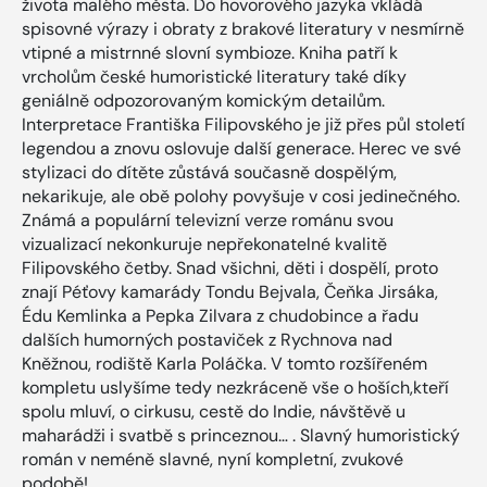
života malého města. Do hovorového jazyka vkládá
spisovné výrazy i obraty z brakové literatury v nesmírně
vtipné a mistrnné slovní symbioze. Kniha patří k
vrcholům české humoristické literatury také díky
geniálně odpozorovaným komickým detailům.
Interpretace Františka Filipovského je již přes půl století
legendou a znovu oslovuje další generace. Herec ve své
stylizaci do dítěte zůstává současně dospělým,
nekarikuje, ale obě polohy povyšuje v cosi jedinečného.
Známá a populární televizní verze románu svou
vizualizací nekonkuruje nepřekonatelné kvalitě
Filipovského četby. Snad všichni, děti i dospělí, proto
znají Péťovy kamarády Tondu Bejvala, Čeňka Jirsáka,
Édu Kemlinka a Pepka Zilvara z chudobince a řadu
dalších humorných postaviček z Rychnova nad
Kněžnou, rodiště Karla Poláčka. V tomto rozšířeném
kompletu uslyšíme tedy nezkráceně vše o hoších,kteří
spolu mluví, o cirkusu, cestě do Indie, návštěvě u
maharádži i svatbě s princeznou… . Slavný humoristický
román v neméně slavné, nyní kompletní, zvukové
podobě!