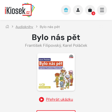
Přejít na hlavní obsah
0
Audioknihy
Bylo nás pět
Bylo nás pět
František Filipovský
,
Karel Poláček
Přehrát ukázku