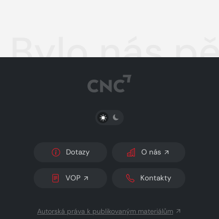
Bylo nás pě
PŘEPNOUT SVĚTLÝ/TMAVÝ REŽIM
Dotazy
O nás
VOP
Kontakty
Autorská práva k publikovaným materiálům