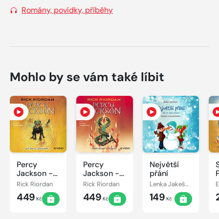
Romány, povídky, příběhy
Mohlo by se vám také líbit
Percy
Percy
Největší
Jackson -
Jackson -
přání
Bitva o
Poslední z
Rick Riordan
Rick Riordan
Lenka Jakešová
labyrint
bohů
449
449
149
Kč
Kč
Kč