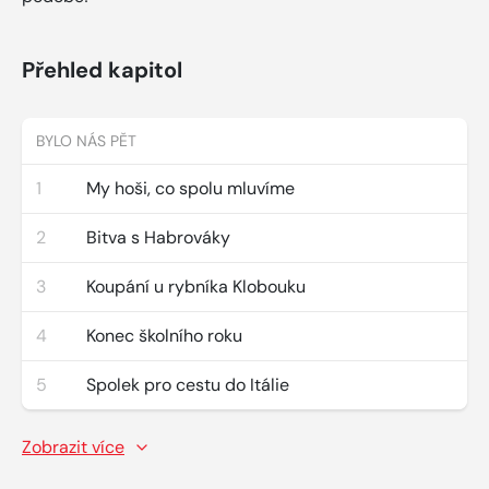
Přehled kapitol
BYLO NÁS PĚT
1
My hoši, co spolu mluvíme
2
Bitva s Habrováky
3
Koupání u rybníka Klobouku
4
Konec školního roku
5
Spolek pro cestu do Itálie
Zobrazit více