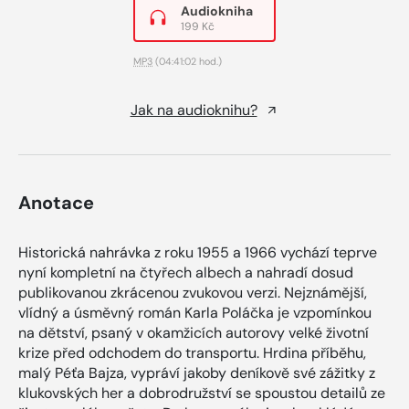
Audiokniha
199 Kč
MP3
(04:41:02 hod.)
Jak na audioknihu?
Anotace
Historická nahrávka z roku 1955 a 1966 vychází teprve
nyní kompletní na čtyřech albech a nahradí dosud
publikovanou zkrácenou zvukovou verzi. Nejznámější,
vlídný a úsměvný román Karla Poláčka je vzpomínkou
na dětství, psaný v okamžicích autorovy velké životní
krize před odchodem do transportu. Hrdina příběhu,
malý Péťa Bajza, vypráví jakoby deníkově své zážitky z
klukovských her a dobrodružství se spoustou detailů ze