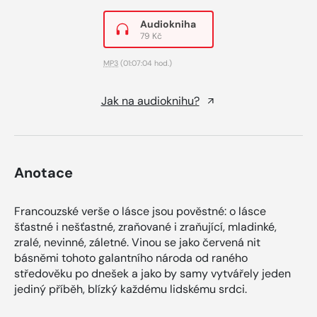
Audiokniha
79 Kč
MP3
(01:07:04 hod.)
Jak na audioknihu?
Anotace
Francouzské verše o lásce jsou pověstné: o lásce
šťastné i nešťastné, zraňované i zraňující, mladinké,
zralé, nevinné, záletné. Vinou se jako červená nit
básněmi tohoto galantního národa od raného
středověku po dnešek a jako by samy vytvářely jeden
jediný příběh, blízký každému lidskému srdci.