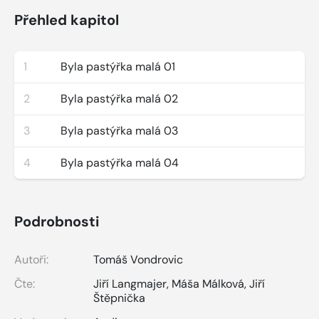
Přehled kapitol
1
Byla pastýřka malá 01
2
Byla pastýřka malá 02
3
Byla pastýřka malá 03
4
Byla pastýřka malá 04
Podrobnosti
Autoři:
Tomáš Vondrovic
Čte:
Jiří Langmajer
,
Máša Málková
,
Jiří
Štěpnička