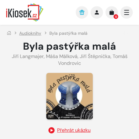
Přejít na hlavní obsah
0
Audioknihy
Byla pastýřka malá
Byla pastýřka malá
Jiří Langmajer
,
Máša Málková
,
Jiří Štěpnička
,
Tomáš
Vondrovic
Přehrát ukázku