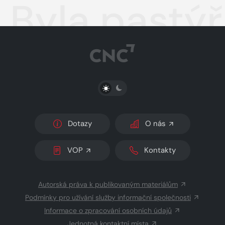
Byla pastý
PŘEPNOUT SVĚTLÝ/TMAVÝ REŽIM
Dotazy
O nás
VOP
Kontakty
Autorská práva k publikovaným materiálům
Podmínky pro užívání služby informační společnosti
Informace o zpracování osobních údajů
Jednotná kontaktní místa