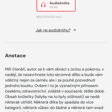
Audiokniha
110 Kč
MP3
(02:54:58 hod.)
Jak na audioknihu?
Anotace
Milí čtenáři, autor se k vám obrací s úctou a pokorou, v
naději, že nezavrhnete toto skromné dílko a bude vám
vděčný nejen za úsměv, ale i za pouhé pozvednutí
jednoho koutku. Ovšem i to je význačným přínosem
českému zdravotnictví, zvláště v současné, těžké době.
Obsah knížečky (kdyby na to byly stížnosti) se nedá
nikterak utřídit. Některá dílka by spadala do více
kategorií, některá vůbec do žádné a některá tam snad