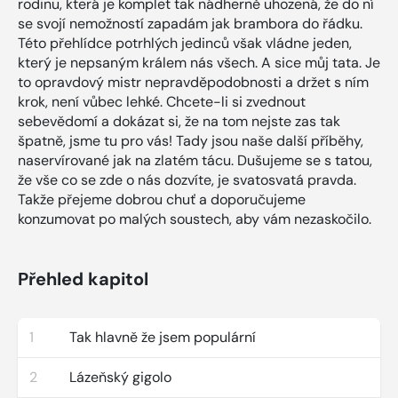
rodinu, která je komplet tak nádherně uhozená, že do ní
se svojí nemožností zapadám jak brambora do řádku.
Této přehlídce potrhlých jedinců však vládne jeden,
který je nepsaným králem nás všech. A sice můj tata. Je
to opravdový mistr nepravděpodobnosti a držet s ním
krok, není vůbec lehké. Chcete-li si zvednout
sebevědomí a dokázat si, že na tom nejste zas tak
špatně, jsme tu pro vás! Tady jsou naše další příběhy,
naservírované jak na zlatém tácu. Dušujeme se s tatou,
že vše co se zde o nás dozvíte, je svatosvatá pravda.
Takže přejeme dobrou chuť a doporučujeme
konzumovat po malých soustech, aby vám nezaskočilo.
Přehled kapitol
1
Tak hlavně že jsem populární
2
Lázeňský gigolo