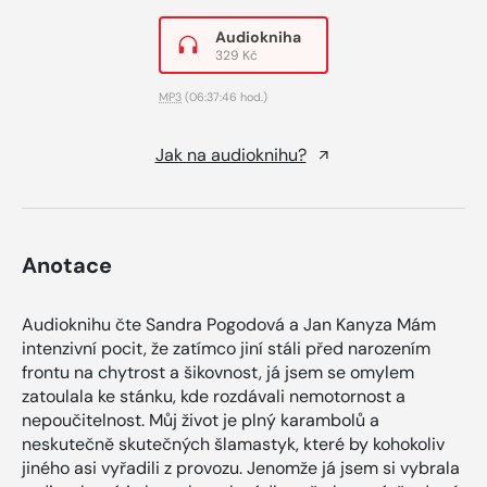
Audiokniha
329 Kč
MP3
(06:37:46 hod.)
Jak na audioknihu?
Anotace
Audioknihu čte Sandra Pogodová a Jan Kanyza Mám
intenzivní pocit, že zatímco jiní stáli před narozením
frontu na chytrost a šikovnost, já jsem se omylem
zatoulala ke stánku, kde rozdávali nemotornost a
nepoučitelnost. Můj život je plný karambolů a
neskutečně skutečných šlamastyk, které by kohokoliv
jiného asi vyřadili z provozu. Jenomže já jsem si vybrala