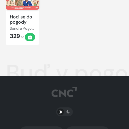
Hoď se do
pogody
Sandra Pogodová, Richard Pogoda
329
Kč
Buď v pog
PŘEPNOUT SVĚTLÝ/TMAVÝ REŽIM