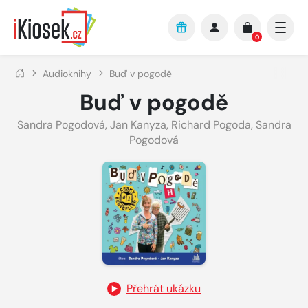
Přejít na hlavní obsah
0
Audioknihy
Buď v pogodě
Buď v pogodě
Sandra Pogodová
,
Jan Kanyza
,
Richard Pogoda
,
Sandra
Pogodová
Přehrát ukázku