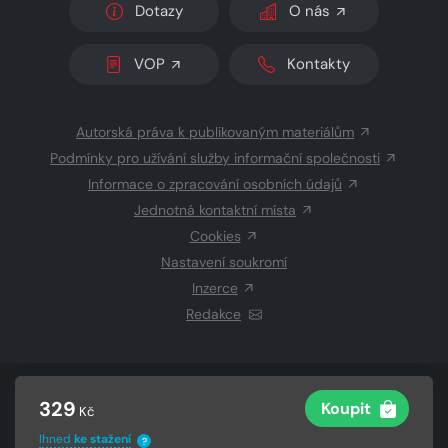
Dotazy
O nás
VOP
Kontakty
Autorská práva k publikovaným materiálům
Podmínky pro užívání služby informační společnosti
Informace o zpracování osobních údajů
Jednotná kontaktní místa
Cookies
Nastavení soukromí
Inzerce
Redakce
© 2026 Copyright
CZECH NEWS CENTER a.s.
a dodavatelé
329
Koupit
Kč
obsahu
Vysázeno
Grand IT s.r.o.
Ihned
ke stažení
?