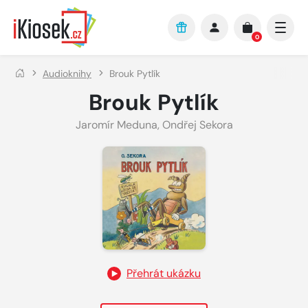
Přejít na hlavní obsah
0
Audioknihy
Brouk Pytlík
Brouk Pytlík
Jaromír Meduna
,
Ondřej Sekora
Přehrát ukázku