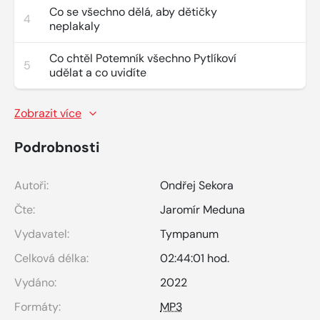
Co se všechno dělá, aby dětičky
4
neplakaly
Co chtěl Potemník všechno Pytlíkoví
5
udělat a co uvidíte
Zobrazit více
Podrobnosti
Autoři:
Ondřej Sekora
Čte:
Jaromír Meduna
Vydavatel:
Tympanum
Celková délka:
02:44:01 hod.
Vydáno:
2022
Formáty:
MP3