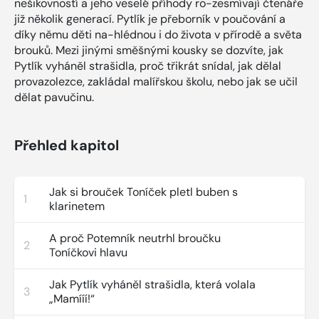
nešikovností a jeho veselé příhody ro-zesmívají čtenáře
již několik generací. Pytlík je přeborník v poučování a
díky němu děti na-hlédnou i do života v přírodě a světa
brouků. Mezi jinými směšnými kousky se dozvíte, jak
Pytlík vyháněl strašidla, proč třikrát snídal, jak dělal
provazolezce, zakládal malířskou školu, nebo jak se učil
dělat pavučinu.
Přehled kapitol
Jak si brouček Toníček pletl buben s
1
klarinetem
A proč Potemník neutrhl broučku
2
Toníčkovi hlavu
Jak Pytlík vyháněl strašidla, která volala
3
„Mamííí!“