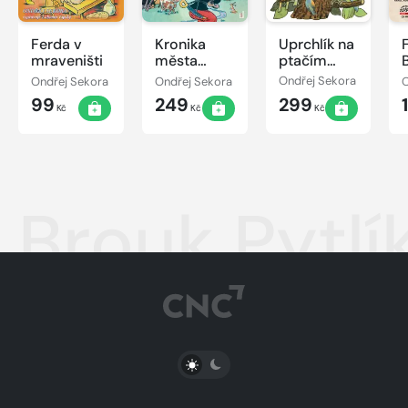
Ferda v
Kronika
Uprchlík na
mraveništi
města
ptačím
Kocourkova
stromě
Ondřej Sekora
Ondřej Sekora
Ondřej Sekora
O
99
249
299
Kč
Kč
Kč
Brouk Pytlí
PŘEPNOUT SVĚTLÝ/TMAVÝ REŽIM