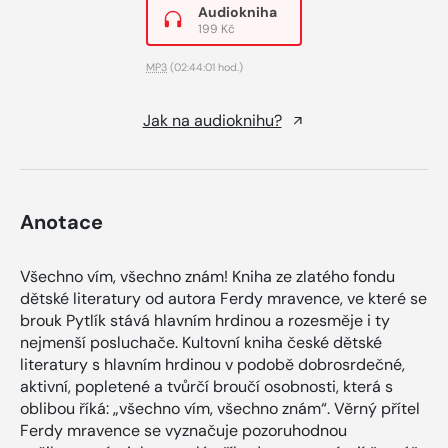
Audiokniha
199 Kč
MP3
(02:44:01 hod.)
Jak na audioknihu?
Anotace
Všechno vím, všechno znám! Kniha ze zlatého fondu
dětské literatury od autora Ferdy mravence, ve které se
brouk Pytlík stává hlavním hrdinou a rozesměje i ty
nejmenší posluchače. Kultovní kniha české dětské
literatury s hlavním hrdinou v podobě dobrosrdečné,
aktivní, popletené a tvůrčí broučí osobnosti, která s
oblibou říká: „všechno vím, všechno znám“. Věrný přítel
Ferdy mravence se vyznačuje pozoruhodnou