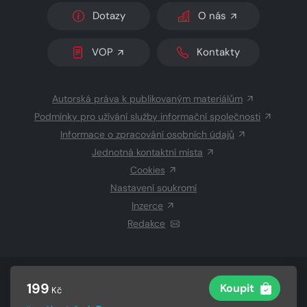
Dotazy
O nás
VOP
Kontakty
Autorská práva k publikovaným materiálům
Podmínky pro užívání služby informační společnosti
Informace o zpracování osobních údajů
Jednotná kontaktní místa
Cookies
Nastavení soukromí
Inzerce
Redakce
© 2026 Copyright
CZECH NEWS CENTER a.s.
a dodavatelé
199
Koupit
Kč
obsahu
Vysázeno
Grand IT s.r.o.