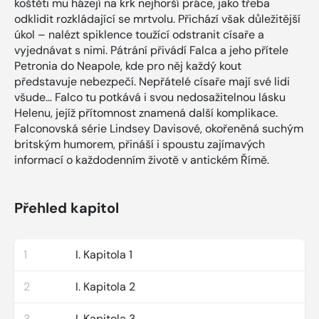
koštěti mu házejí na krk nejhorší práce, jako třeba
odklidit rozkládající se mrtvolu. Přichází však důležitější
úkol – nalézt spiklence toužící odstranit císaře a
vyjednávat s nimi. Pátrání přivádí Falca a jeho přítele
Petronia do Neapole, kde pro něj každý kout
představuje nebezpečí. Nepřátelé císaře mají své lidi
všude… Falco tu potkává i svou nedosažitelnou lásku
Helenu, jejíž přítomnost znamená další komplikace.
Falconovská série Lindsey Davisové, okořeněná suchým
britským humorem, přináší i spoustu zajímavých
informací o každodenním životě v antickém Římě.
Přehled kapitol
1
I. Kapitola 1
2
I. Kapitola 2
3
I. Kapitola 3