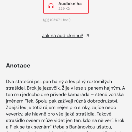
Audiokniha
229 Kč
MP3
(05:07:11 hod.)
Jak na audioknihu?
Anotace
Dva stateční psi, pan hajný a les plný roztomilých
strašidel. Brok je jezevčík. Žije v lese s panem hajným. A
ten mu jednoho dne přivede kamaráda – štěně voříška
jménem Flek. Spolu pak zažívají různá dobrodružství.
Zdejší les je totiž rájem nejen pro srnky, zajíce nebo
veverky, ale hlavně pro všelijaká strašidla. Takové
strašidlo ovšem může vidět jen ten, kdo na ně věří. Brok
a Flek se tak seznámí třeba s Banánovkou ušatou,