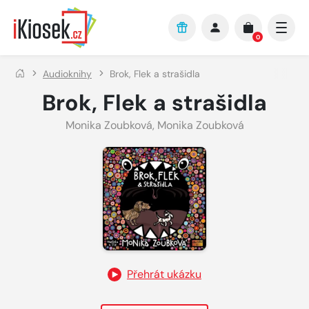
Přejít na hlavní obsah
0
Audioknihy
Brok, Flek a strašidla
Brok, Flek a strašidla
Monika Zoubková
,
Monika Zoubková
Přehrát ukázku