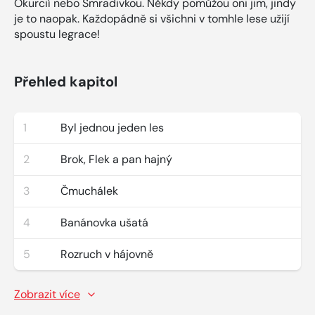
Okurcií nebo Smradivkou. Někdy pomůžou oni jim, jindy
je to naopak. Každopádně si všichni v tomhle lese užijí
spoustu legrace!
Přehled kapitol
1
Byl jednou jeden les
2
Brok, Flek a pan hajný
3
Čmuchálek
4
Banánovka ušatá
5
Rozruch v hájovně
Zobrazit více