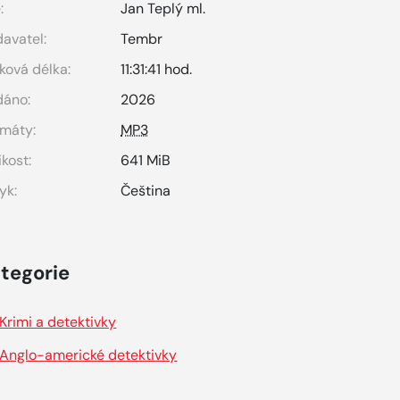
:
Jan Teplý ml.
avatel:
Tembr
ková délka:
11:31:41 hod.
dáno:
2026
máty:
MP3
ikost:
641 MiB
yk:
Čeština
tegorie
Krimi a detektivky
Anglo-americké detektivky