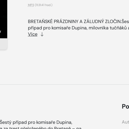
MP3
(11:31:41 hod.)
BRETAŇSKÉ PRÁZDNINY A ZÁLUDNÝ ZLOČIN.Šes
případ pro komisaře Dupina, milovníka tučňáků a
Více
Po
Aut
stý případ pro komisaře Dupina,
na za trest přeloženého do Bretaně – na