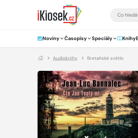
Přejít na hlavní obsah
VYHLEDÁVÁNÍ
Hlavní navigace
Noviny
Časopisy
Speciály
Knihy
Audioknihy
Bretaňské světlo