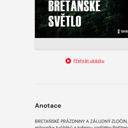
Přehrát ukázku
Anotace
BRETAŇSKÉ PRÁZDNINY A ZÁLUDNÝ ZLOČIN.Še
milovníka tučňáků a kofeinu, rodilého Paříža