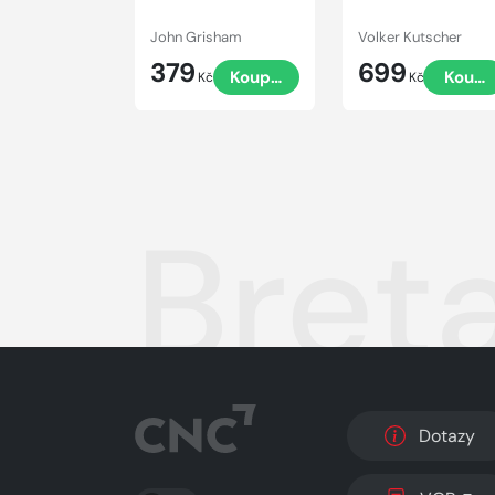
John Grisham
Volker Kutscher
379
699
Koupit
Koupi
Kč
Kč
Bret
Dotazy