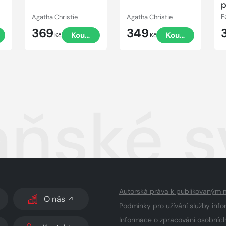
p
Agatha Christie
Agatha Christie
F
369
349
t
Koupit
Koupit
Kč
Kč
aňské s
Autorská práva k publikovaným 
O nás
Podmínky pro užívání služby info
Informace o zpracování osobníc