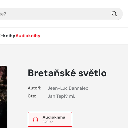
E-knihy
Audioknihy
Bretaňské světlo
Autoři:
Jean-Luc Bannalec
Čte:
Jan Teplý ml.
Audiokniha
379 Kč