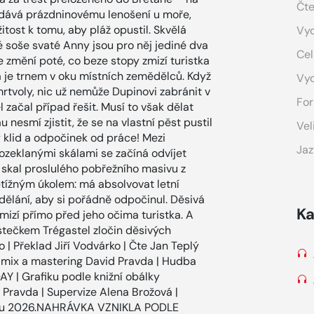
Čte
ddává prázdninovému lenošení u moře,
tost k tomu, aby pláž opustil. Skvělá
Vyd
 soše svaté Anny jsou pro něj jediné dva
Cel
e změní poté, co beze stopy zmizí turistka
á je trnem v oku místních zemědělců. Když
Vy
tvoly, nic už nemůže Dupinovi zabránit v
For
 začal případ řešit. Musí to však dělat
 nesmí zjistit, že se na vlastní pěst pustil
Vel
 klid a odpočinek od práce! Mezi
Jaz
ozeklanými skálami se začíná odvíjet
skal proslulého pobřežního masivu z
btížným úkolem: má absolvovat letní
ělání, aby si pořádně odpočinul. Děsivá
Ka
 zmizí přímo před jeho očima turistka. A
ečkem Trégastel zločin děsivých
| Překlad Jiří Vodvárko | Čte Jan Teplý
h, mix a mastering David Pravda | Hudba
Y | Grafiku podle knižní obálky
Pravda | Supervize Alena Brožová |
noru 2026.NAHRÁVKA VZNIKLA PODLE