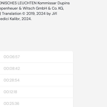
TONISCHES LEUCHTEN Kommissar Dupins
 Kiepenheuer & Witsch GmbH & Co. KG,
 Translation © 2019, 2024 by Jiří
edici Kalibr, 2024.
00:06:57
00:08:42
00:28:54
00:12:18
00:25:36