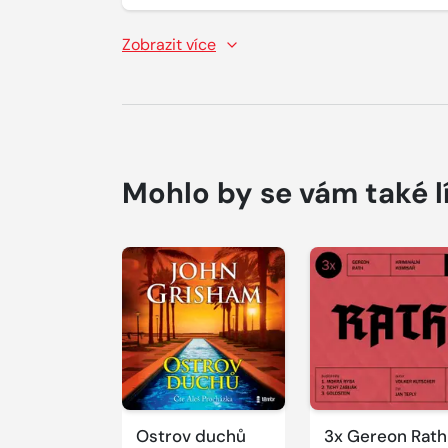
Zobrazit více
Mohlo by se vám také l
Přehrát
Přehrát
ukázku
ukázku
Ostrov duchů
3x Gereon Rath