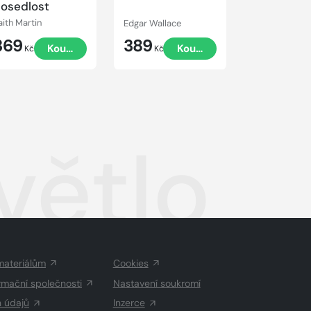
osedlost
aith Martin
Edgar Wallace
Faith Martin
369
389
369
Koupit
Koupit
Kč
Kč
Kč
větlo
materiálům
Cookies
rmační společnosti
Nastavení soukromí
h údajů
Inzerce