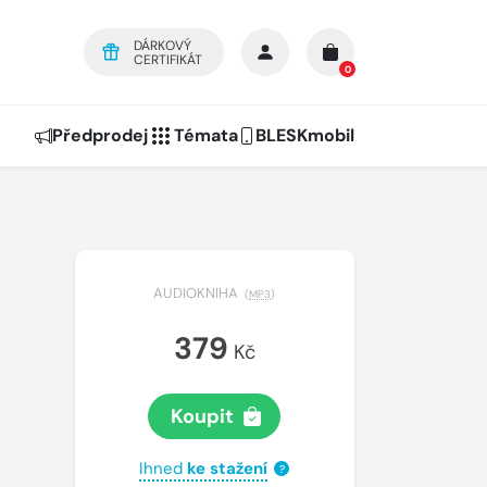
DÁRKOVÝ
CERTIFIKÁT
0
Předprodej
Témata
BLESKmobil
AUDIOKNIHA
(
MP3
)
379
Kč
Koupit
Ihned
ke stažení
?