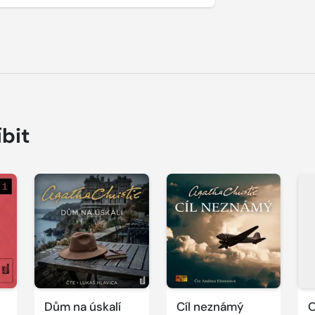
íbit
Přehrát
Přehrát
P
ukázku
ukázku
u
Dům na úskalí
Cíl neznámý