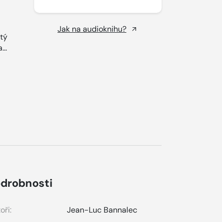
Jak na audioknihu?
tý
...
drobnosti
oři:
Jean-Luc Bannalec