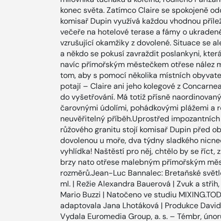
konec světa. Zatímco Claire se spokojeně o
komisař Dupin využívá každou vhodnou příleži
večeře na hotelové terase a fámy o ukradené
vzrušující okamžiky z dovolené. Situace se al
a někdo se pokusí zavraždit poslankyni, kter
navíc přímořským městečkem otřese nález mr
tom, aby s pomocí několika místních obyvatel
potají – Claire ani jeho kolegové z Concarneau
do vyšetřování. Má totiž přísně naordinovaný
čarovnými údolími, pohádkovými plážemi a r
neuvěřitelný příběh.Uprostřed impozantních 
růžového granitu stojí komisař Dupin před o
dovolenou u moře, dva týdny sladkého nicned
vyhlídka! Naštěstí pro něj, chtělo by se říct,
brzy nato otřese malebným přímořským měst
rozměrů.Jean-Luc Bannalec: Bretaňské světlo 
ml. | Režie Alexandra Bauerová | Zvuk a stři
Mario Buzzi | Natočeno ve studiu MIXING.TODA
adaptovala Jana Lhotáková | Produkce David 
Vydala Euromedia Group, a. s. – Témbr, ú