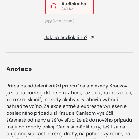
Audiokniha
349 Kč
MP3
(12:04:15 hod.)
Jak na audioknihu?
Anotace
Práca na oddelení vrážd pripomínala niekedy Krauzovi
jazdu na horskej dráhe – raz hore, raz dolu, raz nevedeli,
kam skôr skočiť, inokedy akoby si vrahovia vybrali
náhradné voľno. Za excelentné a expresné vyriešenie
posledného prípadu si Krauz s Canisom vyslúžili
šťavnaté odmeny a šéfov sľub, že až do nového prípadu
majú od roboty pokoj. Canis si mädlil ruky, tešil sa na
príjemnejšiu časť horskej dráhy, na pohodový režim, na