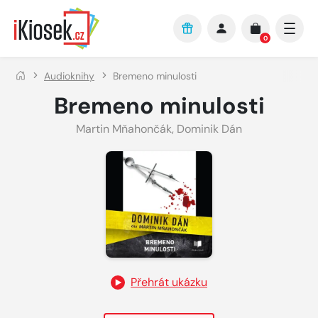
Přejít na hlavní obsah
0
Audioknihy
Bremeno minulosti
Bremeno minulosti
Martin Mňahončák
,
Dominik Dán
Přehrát ukázku