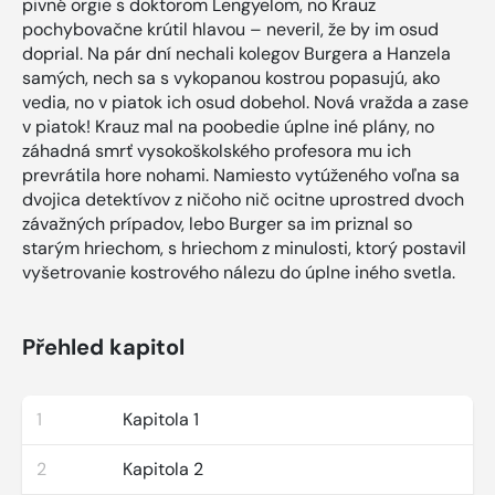
pivné orgie s doktorom Lengyelom, no Krauz
pochybovačne krútil hlavou – neveril, že by im osud
doprial. Na pár dní nechali kolegov Burgera a Hanzela
samých, nech sa s vykopanou kostrou popasujú, ako
vedia, no v piatok ich osud dobehol. Nová vražda a zase
v piatok! Krauz mal na poobedie úplne iné plány, no
záhadná smrť vysokoškolského profesora mu ich
prevrátila hore nohami. Namiesto vytúženého voľna sa
dvojica detektívov z ničoho nič ocitne uprostred dvoch
závažných prípadov, lebo Burger sa im priznal so
starým hriechom, s hriechom z minulosti, ktorý postavil
vyšetrovanie kostrového nálezu do úplne iného svetla.
Přehled kapitol
1
Kapitola 1
2
Kapitola 2