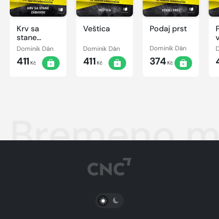
Krv sa
Veštica
Podaj prst
stane
zábavou
Dominik Dán
Dominik Dán
Dominik Dán
411
411
374
Kč
Kč
Kč
Bremeno mi
PŘEPNOUT SVĚTLÝ/TMAVÝ REŽIM