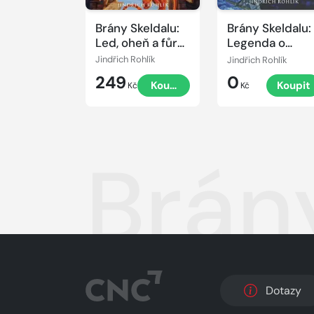
Brány Skeldalu:
Brány Skeldalu:
Led, oheň a fůra
Legenda o
větru
Rovenu
Jindřich Rohlík
Jindřich Rohlík
249
0
Koupit
Koupit
Kč
Kč
Brány
Dotazy