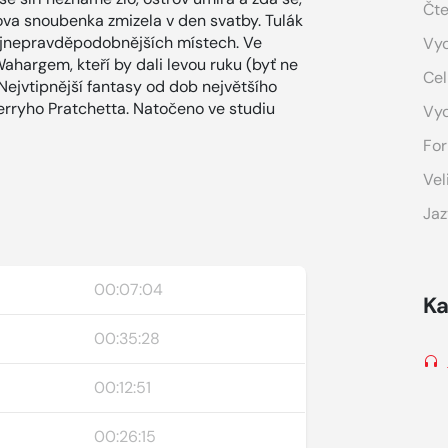
Čte
rova snoubenka zmizela v den svatby. Tulák
ejnepravděpodobnějších místech. Ve
Vyd
 Wahargem, kteří by dali levou ruku (byť ne
Cel
 Nejvtipnější fantasy od dob největšího
Terryho Pratchetta. Natočeno ve studiu
Vy
For
Vel
Jaz
00:07:04
Ka
00:35:28
00:12:51
00:26:15