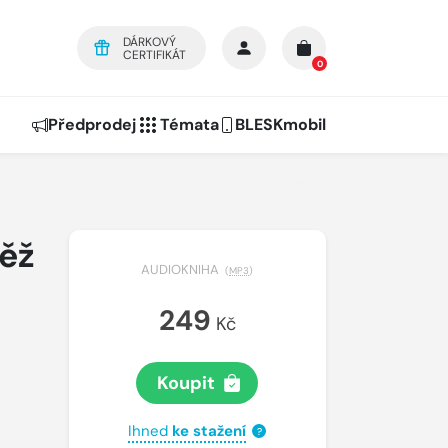
DÁRKOVÝ
CERTIFIKÁT
0
Předprodej
Témata
BLESKmobil
věž
AUDIOKNIHA
(
MP3
)
249
Kč
Koupit
Ihned
ke stažení
?