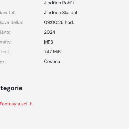
:
Jindřich Rohlík
avatel:
Jindřich Skeldal
ková délka:
09:00:26 hod.
dáno:
2024
máty:
MP3
ikost:
747 MiB
yk:
Čeština
tegorie
Fantasy a sci-fi