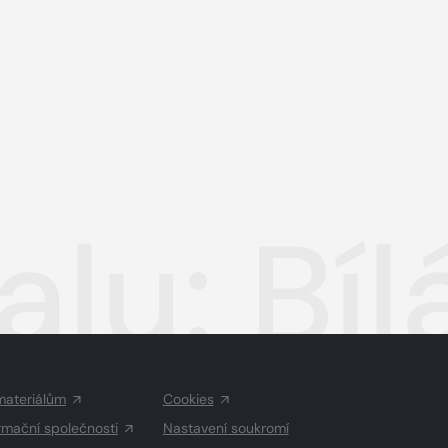
lu: Bíl
materiálům
Cookies
rmační společnosti
Nastavení soukromí