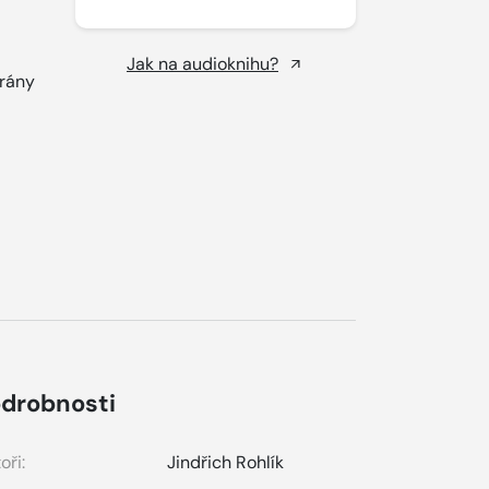
Jak na audioknihu?
Brány
drobnosti
oři:
Jindřich Rohlík