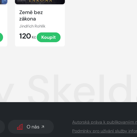
Země bez
zákona
Jindřich Rohlík
120
Koupit
Kč
 Skelda
Autorská práva k publikovaným 
O nás
Podmínky pro užívání služby info