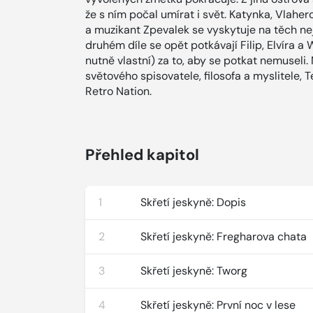
že s ním počal umírat i svět. Katynka, Vlahe
a muzikant Zpevalek se vyskytuje na těch n
druhém díle se opět potkávají Filip, Elvíra a
nutně vlastní) za to, aby se potkat nemuseli.
světového spisovatele, filosofa a myslitele, 
Retro Nation.
Přehled kapitol
1
Skřetí jeskyně: Dopis
2
Skřetí jeskyně: Fregharova chata
3
Skřetí jeskyně: Tworg
4
Skřetí jeskyně: První noc v lese