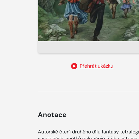
Přehrát ukázku
Anotace
Autorské čtení druhého dílu fantasy tetralogie
vyvolených zmetků pokračuje. Z jihu ostrova s