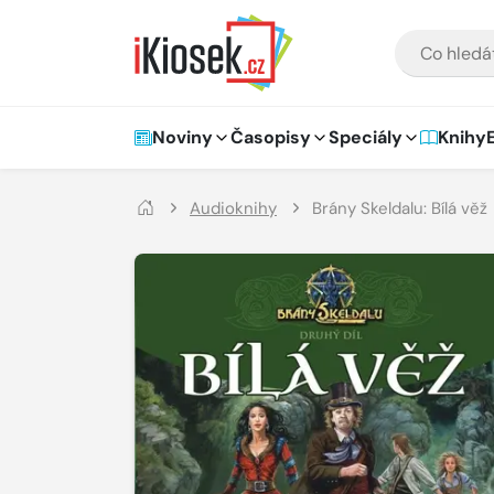
Přejít na hlavní obsah
VYHLEDÁVÁNÍ
Hlavní navigace
Noviny
Časopisy
Speciály
Knihy
Audioknihy
Brány Skeldalu: Bílá věž