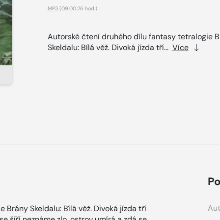
MP3
(09:00:26 hod.)
Autorské čtení druhého dílu fantasy tetralogie 
Skeldalu: Bílá věž. Divoká jízda tří...
Více
Po
Aut
 Brány Skeldalu: Bílá věž. Divoká jízda tří
e šíří neznáme zlo, ostrov umírá a zdá se,