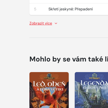
5
Skřetí jeskyně: Přepadení
Zobrazit více
Mohlo by se vám také l
Přehrát
Přehrát
ukázku
ukázku