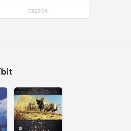
00:29:04
íbit