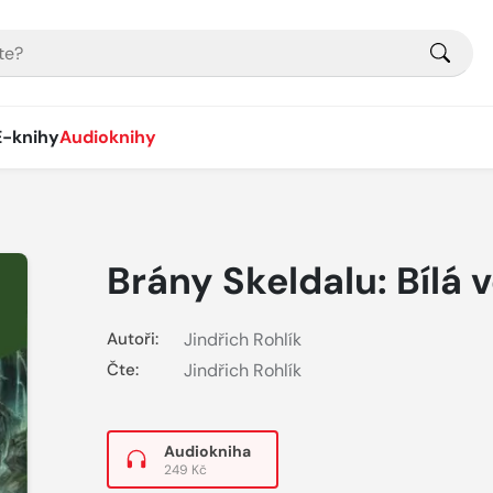
E-knihy
Audioknihy
Brány Skeldalu: Bílá 
Autoři:
Jindřich Rohlík
Čte:
Jindřich Rohlík
Audiokniha
249 Kč