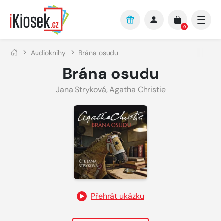
Přejít na hlavní obsah
0
Audioknihy
Brána osudu
Brána osudu
Jana Stryková
,
Agatha Christie
Přehrát ukázku