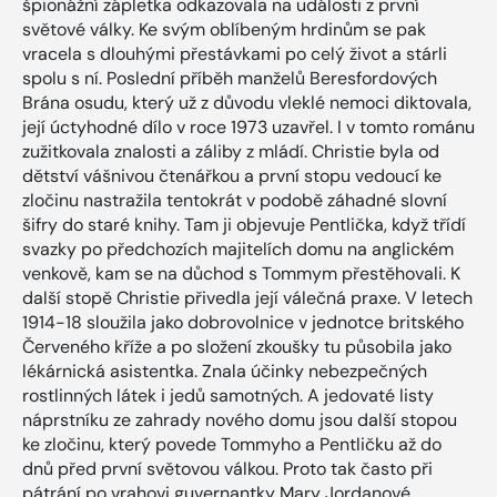
špionážní zápletka odkazovala na události z první
světové války. Ke svým oblíbeným hrdinům se pak
vracela s dlouhými přestávkami po celý život a stárli
spolu s ní. Poslední příběh manželů Beresfordových
Brána osudu, který už z důvodu vleklé nemoci diktovala,
její úctyhodné dílo v roce 1973 uzavřel. I v tomto románu
zužitkovala znalosti a záliby z mládí. Christie byla od
dětství vášnivou čtenářkou a první stopu vedoucí ke
zločinu nastražila tentokrát v podobě záhadné slovní
šifry do staré knihy. Tam ji objevuje Pentlička, když třídí
svazky po předchozích majitelích domu na anglickém
venkově, kam se na důchod s Tommym přestěhovali. K
další stopě Christie přivedla její válečná praxe. V letech
1914-18 sloužila jako dobrovolnice v jednotce britského
Červeného kříže a po složení zkoušky tu působila jako
lékárnická asistentka. Znala účinky nebezpečných
rostlinných látek i jedů samotných. A jedovaté listy
náprstníku ze zahrady nového domu jsou další stopou
ke zločinu, který povede Tommyho a Pentličku až do
dnů před první světovou válkou. Proto tak často při
pátrání po vrahovi guvernantky Mary Jordanové