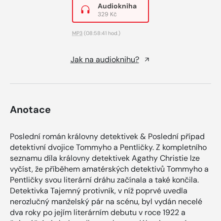
Audiokniha
329 Kč
MP3
(08:58:41 hod.)
Jak na audioknihu?
Anotace
Poslední román královny detektivek & Poslední případ
detektivní dvojice Tommyho a Pentličky. Z kompletního
seznamu díla královny detektivek Agathy Christie lze
vyčíst, že příběhem amatérských detektivů Tommyho a
Pentličky svou literární dráhu začínala a také končila.
Detektivka Tajemný protivník, v níž poprvé uvedla
nerozlučný manželský pár na scénu, byl vydán necelé
dva roky po jejím literárním debutu v roce 1922 a