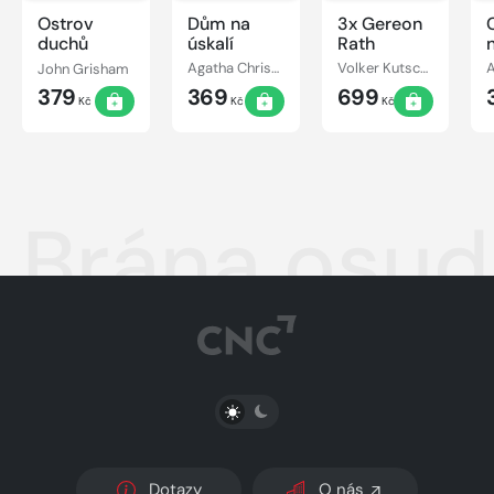
Ostrov
Dům na
3x Gereon
C
duchů
úskalí
Rath
John Grisham
Agatha Christie
Volker Kutscher
379
369
699
Kč
Kč
Kč
Brána osu
PŘEPNOUT SVĚTLÝ/TMAVÝ REŽIM
Dotazy
O nás