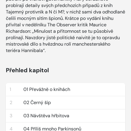
probírají detaily svých předchozích případů z knih
Tajemný protivník a N či M?, v nichž sami dva odhodlaně
čelili mocným sítím špionů. Krátce po vydání knihu
přivítal v nedělníku The Observer kritik Maurice
Richardson: „Minulost a přítomnost se tu působivě
prolínají. Navzdory jisté politické naivitě je to opravdu
mistrovské dílo s hvězdnou rolí manchesterského
teriéra Hannibala“.
Přehled kapitol
1
01 Převážně o knihách
2
02 Černý šíp
3
03 Návštěva hřbitova
4
04 Příliš mnoho Parkinsonů