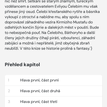
nic než smrt. Setkání se starým známým, tureckým
vzdělancem a cestovatelem Evliyou Čelebim mu však
přinese jiný osud. Čelebi křesťanského rytíře a básníka
vykoupí z otroctví a nabídne mu, aby spolu s ním
doprovázel záhadného vezíra Kirmiziho Mustafu do
odlehlých končin Sýrie a dalekých měst v poušti. Bude
to nebezpečná pouť. Na Čelebiho, Báthoryho a další
členy jejich družiny číhají piráti, vzbouřenci, záhadní
zabijáci a možná i nepřátelé, jimž obyčejná zbraň
neublíží. V této knize se historie prolíná s fantasy.'}
Přehled kapitol
1
Hlava první, část první
2
Hlava první, část druhá
3
Hlava první, část třetí