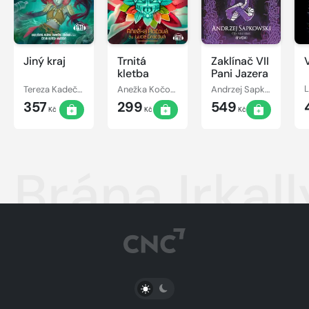
Jiný kraj
Trnitá
Zaklínač VII
kletba
Pani Jazera
Tereza Kadečková, Tereza Matoušková
Anežka Kočová
Andrzej Sapkowski
357
299
549
Kč
Kč
Kč
Brána Irkall
PŘEPNOUT SVĚTLÝ/TMAVÝ REŽIM