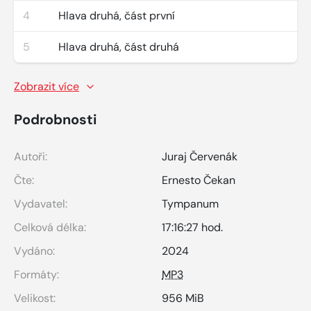
4
Hlava druhá, část první
5
Hlava druhá, část druhá
Zobrazit více
Podrobnosti
Autoři:
Juraj Červenák
Čte:
Ernesto Čekan
Vydavatel:
Tympanum
Celková délka:
17:16:27 hod.
Vydáno:
2024
Formáty:
MP3
Velikost:
956 MiB