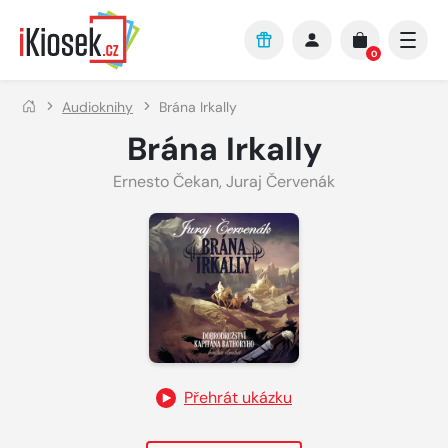
Přejít na hlavní obsah
0
Audioknihy
Brána Irkally
Brána Irkally
Ernesto Čekan
,
Juraj Červenák
Přehrát ukázku