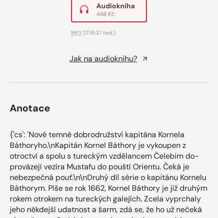
Audiokniha
448 Kč
MP3
(17:16:27 hod.)
Jak na audioknihu?
Anotace
{'cs': 'Nové temné dobrodružství kapitána Kornela
Báthoryho.\nKapitán Kornel Báthory je vykoupen z
otroctví a spolu s tureckým vzdělancem Čelebim do-
provázejí vezíra Mustafu do pouští Orientu. Čeká je
nebezpečná pouť.\n\nDruhý díl série o kapitánu Kornelu
Báthorym. Píše se rok 1662, Kornel Báthory je již druhým
rokem otrokem na tureckých galejích. Zcela vyprchaly
jeho někdejší udatnost a šarm, zdá se, že ho už nečeká