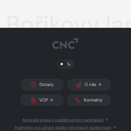
Boříkovy la
PŘEPNOUT SVĚTLÝ/TMAVÝ REŽIM
Dotazy
O nás
VOP
Kontakty
Autorská práva k publikovaným materiálům
Podmínky pro užívání služby informační společnosti