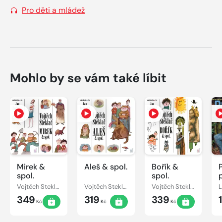
Pro děti a mládež
Mohlo by se vám také líbit
Mirek &
Aleš & spol.
Bořík &
spol.
spol.
Vojtěch Steklač
Vojtěch Steklač
Vojtěch Steklač
349
319
339
Kč
Kč
Kč