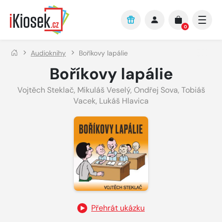
Přejít na hlavní obsah
0
Audioknihy
Boříkovy lapálie
Boříkovy lapálie
Vojtěch Steklač
,
Mikuláš Veselý
,
Ondřej Sova
,
Tobiáš
Vacek
,
Lukáš Hlavica
Přehrát ukázku