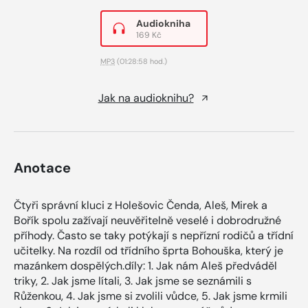
Audiokniha
169 Kč
MP3
(01:28:58 hod.)
Jak na audioknihu?
Anotace
Čtyři správní kluci z Holešovic Čenda, Aleš, Mirek a
Bořík spolu zažívají neuvěřitelně veselé i dobrodružné
příhody. Často se taky potýkají s nepřízní rodičů a třídní
učitelky. Na rozdíl od třídního šprta Bohouška, který je
mazánkem dospělých.díly: 1. Jak nám Aleš předváděl
triky, 2. Jak jsme lítali, 3. Jak jsme se seznámili s
Růženkou, 4. Jak jsme si zvolili vůdce, 5. Jak jsme krmili