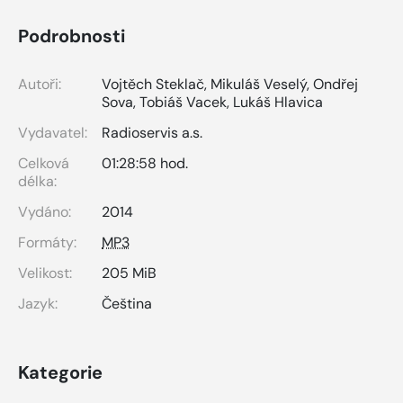
Podrobnosti
Autoři:
Vojtěch Steklač
,
Mikuláš Veselý
,
Ondřej
Sova
,
Tobiáš Vacek
,
Lukáš Hlavica
Vydavatel:
Radioservis a.s.
Celková
01:28:58 hod.
délka:
Vydáno:
2014
Formáty:
MP3
Velikost:
205 MiB
Jazyk:
Čeština
Kategorie