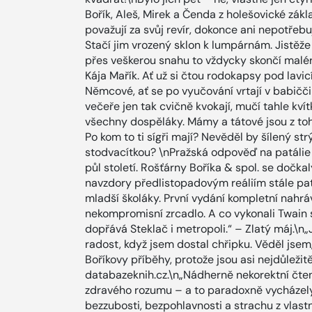
Bořík, Aleš, Mirek a Čenda z holešovické zák
považují za svůj revír, dokonce ani nepotřeb
Stačí jim vrozený sklon k lumpárnám. Jistěže i
přes veškerou snahu to vždycky skončí malé
Kája Mařík. Ať už si čtou rodokapsy pod lavi
Němcové, ať se po vyučování vrtají v babičči
večeře jen tak cvičně kvokají, mučí tahle k
všechny dospěláky. Mámy a tátové jsou z toh
Po kom to ti sígři mají? Nevěděl by šílený s
stodvacítkou? \nPražská odpověď na patálie 
půl století. Rošťárny Boříka & spol. se dočka
navzdory předlistopadovým reáliím stále pa
mladší školáky. První vydání kompletní nahrá
nekompromisní zrcadlo. A co vykonali Twain
dopřává Steklač i metropoli.“ – Zlatý máj.\n
radost, když jsem dostal chřipku. Věděl jsem,
Boříkovy příběhy, protože jsou asi nejdůleži
databazeknih.cz.\n„Nádherně nekorektní čten
zdravého rozumu – a to paradoxně vycházely
bezzubosti, bezpohlavnosti a strachu z vlast