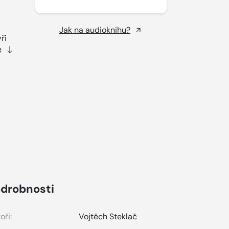
Jak na audioknihu?
ři
e
drobnosti
oři:
Vojtěch Steklač