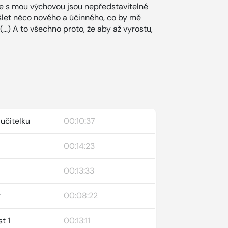
, že s mou výchovou jsou nepředstavitelné
mýšlet něco nového a účinného, co by mě
 (…) A to všechno proto, že aby až vyrostu,
 učitelku
00:10:37
00:14:23
00:13:33
y
00:08:22
st 1
00:13:11