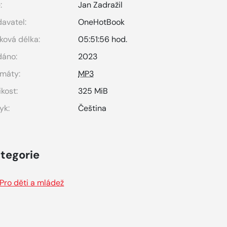
:
Jan Zadražil
avatel:
OneHotBook
ková délka:
05:51:56 hod.
dáno:
2023
máty:
MP3
ikost:
325 MiB
yk:
Čeština
tegorie
Pro děti a mládež