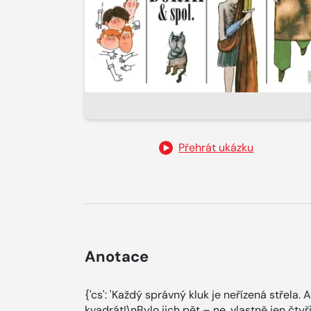
Přehrát ukázku
Anotace
{'cs': 'Každý správný kluk je neřízená střela.
kvadrát!\nBylo jich pět – ne, vlastně jen čty