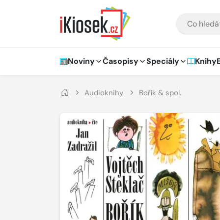
Přejít na hlavní obsah
VYHLEDÁVÁNÍ
Hlavní navigace
Noviny
Časopisy
Speciály
Knihy
Audioknihy
Bořík & spol.