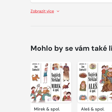
Zobrazit více
Mohlo by se vám také l
Přehrát
Přehrát
ukázku
ukázku
Mirek & spol.
Aleš & spol.