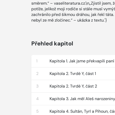
směrem.“ – vaseliteratura.cz.\n„Zjistil jsem
potíže, jelikož moji rodiče si stále musí vy
zachránilo před šikmou dráhou, jak řekl táta.
nebyl ze mě zločinec.“ – ukázka z textu.'}
Přehled kapitol
1
Kapitola 1. Jak jsme překvapili paní
2
Kapitola 2. Tvrdé Y, část 1
3
Kapitola 2. Tvrdé Y, část 2
4
Kapitola 3. Jak měl Aleš narozenin
5
Kapitola 4. Sultán, Tyrl a Pihoun, čá