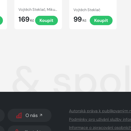
Vojtěch Steklač, Mikuláš Veselý, Ondřej Sova, Tobiáš Vacek, Lukáš Hlavica
Vojtěch Steklač
169
99
Koupit
Koupit
Kč
Kč
 & spol
Autorská práva k publikovaným 
O nás
Podmínky pro užívání služby info
Informace o zpracování osobníc