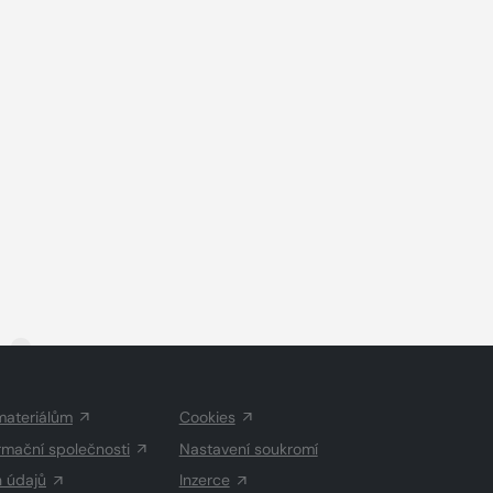
.
materiálům
Cookies
rmační společnosti
Nastavení soukromí
h údajů
Inzerce