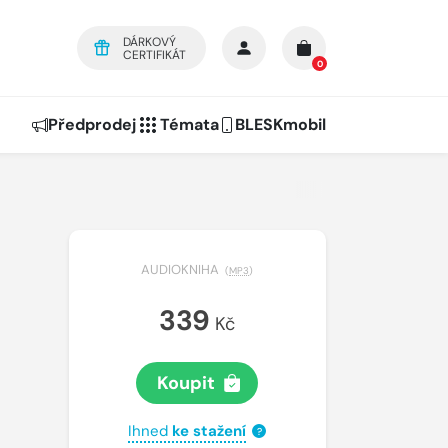
DÁRKOVÝ
CERTIFIKÁT
0
Předprodej
Témata
BLESKmobil
AUDIOKNIHA
(
MP3
)
339
Kč
Koupit
Ihned
ke stažení
?