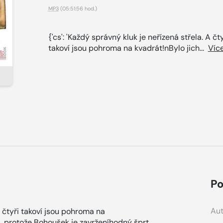
MP3
(05:51:56 hod.)
{'cs': 'Každý správný kluk je neřízená střela. A čty
takoví jsou pohroma na kvadrát!nBylo jich...
Víc
Po
Aut
 A čtyři takoví jsou pohroma na
ři, protože Bohoušek je zavrženíhodný šprt.