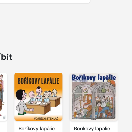
íbit
Přehrát
ukázku
Boříkovy lapálie
Boříkovy lapálie