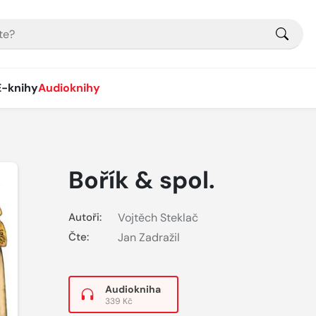
E-knihy
Audioknihy
Bořík & spol.
Autoři:
Vojtěch Steklač
Čte:
Jan Zadražil
Audiokniha
339 Kč