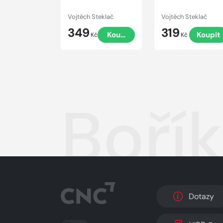
Vojtěch Steklač
Vojtěch Steklač
349
319
Koupit
Koupit
Kč
Kč
Bořík
Dotazy