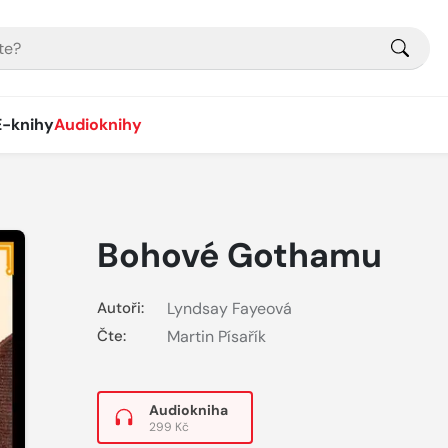
E-knihy
Audioknihy
Bohové Gothamu
Autoři:
Lyndsay Fayeová
Čte:
Martin Písařík
Audiokniha
299 Kč