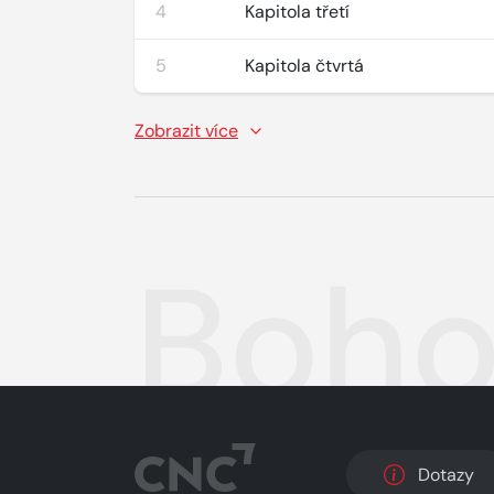
4
Kapitola třetí
5
Kapitola čtvrtá
Zobrazit více
Boho
Dotazy