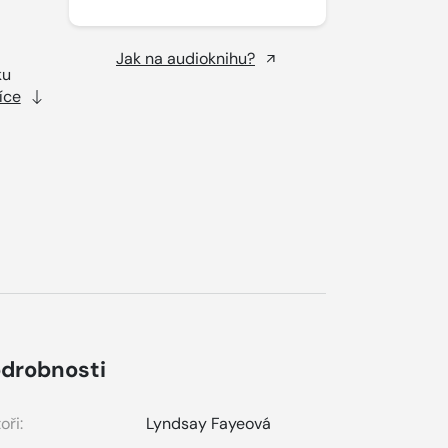
Jak na audioknihu?
ku
íce
drobnosti
oři:
Lyndsay Fayeová