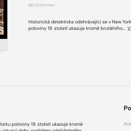
MP3
(12:22:21 hod.)
Historická detektivka odehrávající se v New Yor
poloviny 19. století ukazuje kromě brutálního...
V
Po
Aut
Yorku poloviny 19. století ukazuje kromě
ou situaci doby, problémy přelidněného