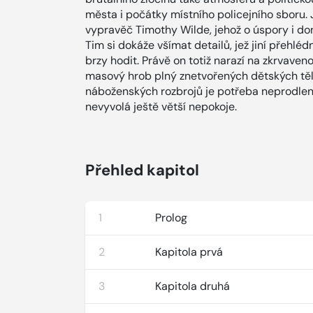
města i počátky místního policejního sboru. 
vypravěč Timothy Wilde, jehož o úspory i do
Tim si dokáže všímat detailů, jež jiní přehlé
brzy hodit. Právě on totiž narazí na zkrvaven
masový hrob plný znetvořených dětských těl.
náboženských rozbrojů je potřeba neprodleně
nevyvolá ještě větší nepokoje.
Přehled kapitol
1
Prolog
2
Kapitola prvá
3
Kapitola druhá