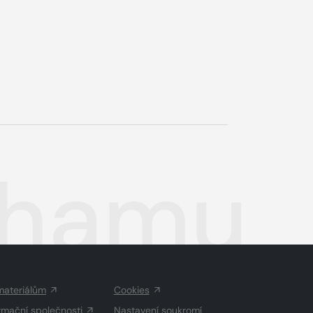
thamu
materiálům
Cookies
rmační společnosti
Nastavení soukromí