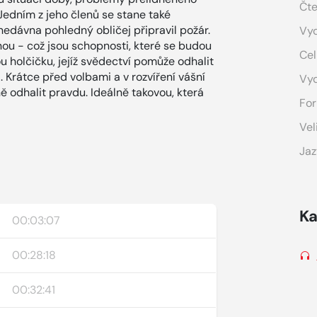
Čte
Jedním z jeho členů se stane také
nedávna pohledný obličej připravil požár.
Vyd
dnou - což jsou schopnosti, které se budou
Cel
ou holčičku, jejíž svědectví pomůže odhalit
 Krátce před volbami a v rozvíření vášní
Vy
 odhalit pravdu. Ideálně takovou, která
For
Vel
Jaz
Ka
00:03:07
00:28:18
00:32:41