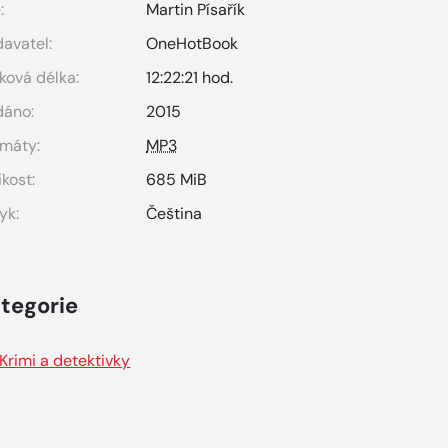
:
Martin Písařík
avatel:
OneHotBook
ková délka:
12:22:21 hod.
dáno:
2015
máty:
MP3
ikost:
685 MiB
yk:
Čeština
tegorie
Krimi a detektivky