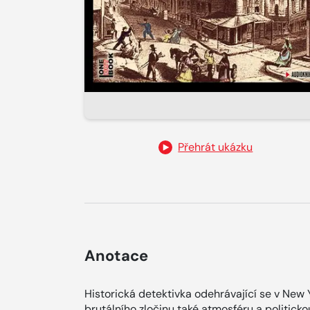
Přehrát ukázku
Anotace
Historická detektivka odehrávající se v New 
brutálního zločinu také atmosféru a politick