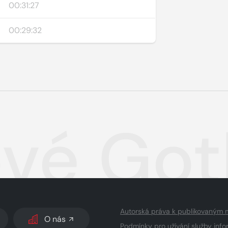
00:31:27
00:29:32
vé Go
Autorská práva k publikovaným 
O nás
Podmínky pro užívání služby info