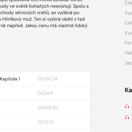
Čte
ody ve světě bohatých neexistují. Spolu s
hody sériových vrahů, se vydává po
Vyd
Hliníkový muž. Ten si vybírá oběti z řad
Cel
krok napřed. Jakou cenu má vlastně lidský
Vy
For
Vel
Jaz
Kapitola 1
00:04:24
Ka
00:14:11
00:09:20
00:11:13