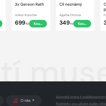
3x Gereon Rath
Cíl neznámý
p
Volker Kutscher
Agatha Christie
F
699
349
t
Koupit
Koupit
Kč
Kč
tí muse
Autorská práva k publikovaným 
O nás
Podmínky pro užívání služby info