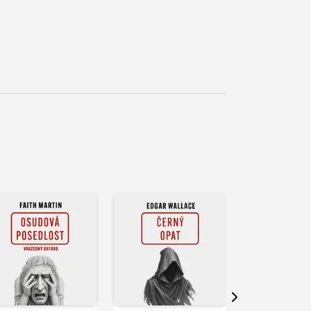
řehrát
kázku
Přehrát
Přehrát
ukázku
ukázku
Další