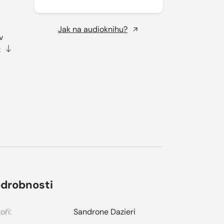
Jak na audioknihu?
v
e
drobnosti
oři:
Sandrone Dazieri