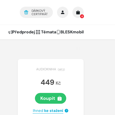
DÁRKOVÝ
CERTIFIKÁT
0
Předprodej
Témata
BLESKmobil
AUDIOKNIHA
(
MP3
)
449
Kč
Koupit
Ihned
ke stažení
?