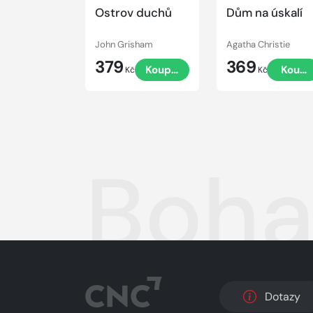
Ostrov duchů
Dům na úskalí
John Grisham
Agatha Christie
379
369
Koupit
Koupi
Kč
Kč
Boha
Dotazy