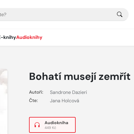
E-knihy
Audioknihy
Bohatí musejí zemřít
Autoři:
Sandrone Dazieri
Čte:
Jana Holcová
Audiokniha
449 Kč