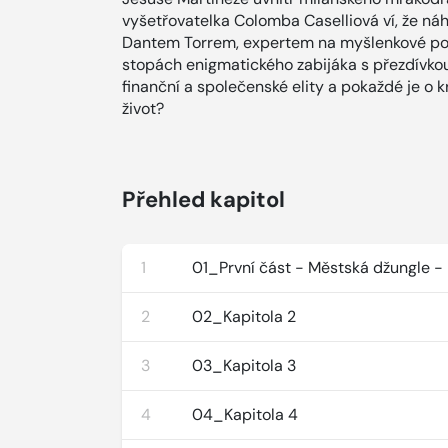
vyšetřovatelka Colomba Caselliová ví, že náh
Dantem Torrem, expertem na myšlenkové poc
stopách enigmatického zabijáka s přezdívkou 
finanční a společenské elity a pokaždé je o 
život?
Přehled kapitol
1
01_První část - Městská džungle - 
2
02_Kapitola 2
3
03_Kapitola 3
4
04_Kapitola 4