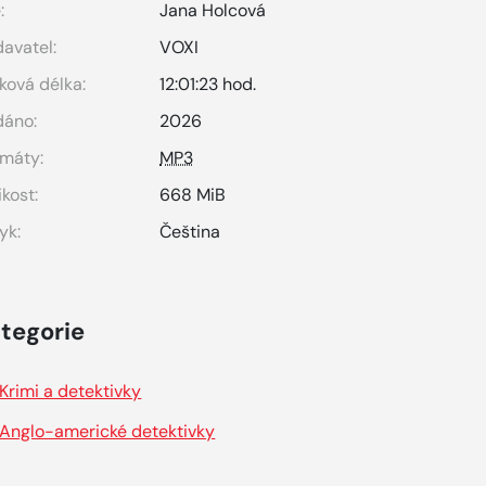
:
Jana Holcová
avatel:
VOXI
ková délka:
12:01:23 hod.
dáno:
2026
máty:
MP3
ikost:
668 MiB
yk:
Čeština
tegorie
Krimi a detektivky
Anglo-americké detektivky