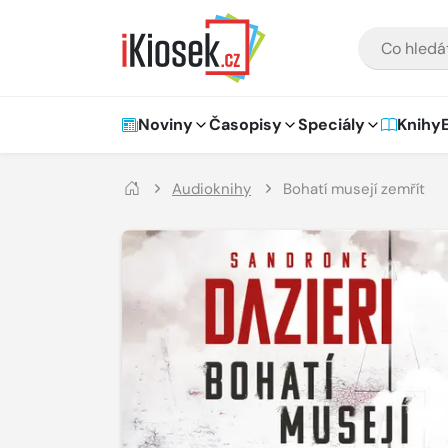
Přejít na hlavní obsah
VYHLEDÁVÁNÍ
Hlavní navigace
Noviny
Časopisy
Speciály
Knihy
Audioknihy
Bohatí musejí zemřít