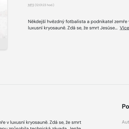
MP3
(12:01:23 hod.)
Někdejší hvězdný fotbalista a podnikatel zemře 
luxusní kryosauně. Zdá se, že smrt Jesúse...
Víc
Po
Aut
ře v luxusní kryosauně. Zdá se, že smrt
apu způsobila technická závada. Jenže