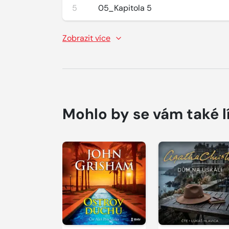
5
05_Kapitola 5
Zobrazit více
Mohlo by se vám také l
Přehrát
Přehrát
ukázku
ukázku