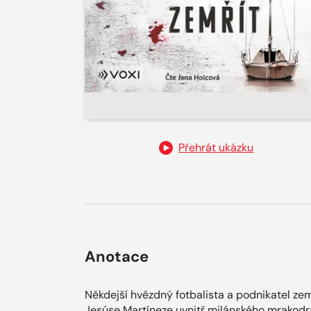
Přehrát ukázku
Anotace
Někdejší hvězdný fotbalista a podnikatel zem
Jesúse Martíneze uvnitř milánského mrakodr