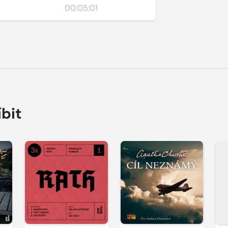
00:05:01
íbit
Přehrát
Přehrát
P
ukázku
ukázku
u