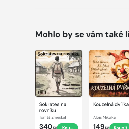
Mohlo by se vám také l
Přehrát
Přehrát
ukázku
ukázku
Sokrates na
Kouzelná dvířka
rovníku
Tomáš Zmeškal
Alois Mikulka
340
149
Koupit
Koupit
Kč
Kč