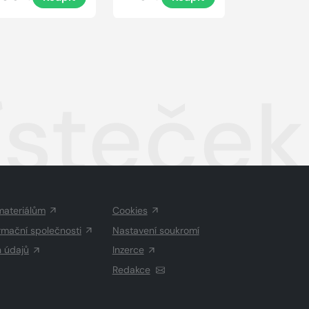
ísteček
materiálům
Cookies
rmační společnosti
Nastavení soukromí
h údajů
Inzerce
Redakce