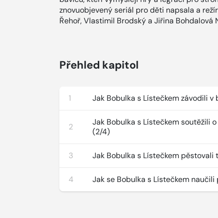
znovuobjevený seriál pro děti napsala a reží
Řehoř, Vlastimil Brodský a Jiřina Bohdalová 
Přehled kapitol
1
Jak Bobulka s Lístečkem závodili v 
Jak Bobulka s Lístečkem soutěžili o
2
(2/4)
3
Jak Bobulka s Lístečkem pěstovali t
4
Jak se Bobulka s Lístečkem naučili 