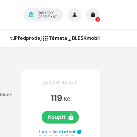
DÁRKOVÝ
CERTIFIKÁT
0
Předprodej
Témata
BLESKmobil
AUDIOKNIHA
(
MP3
)
deněk
119
Kč
Koupit
Ihned
ke stažení
?