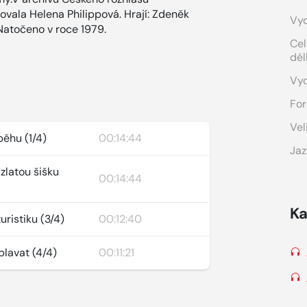
rovala Helena Philippová. Hrají: Zdeněk
Vyd
Natočeno v roce 1979.
Cel
dél
Vy
For
Vel
běhu (1/4)
00:14:44
Jaz
 zlatou šišku
00:14:44
Ka
uristiku (3/4)
00:12:40
plavat (4/4)
00:11:21