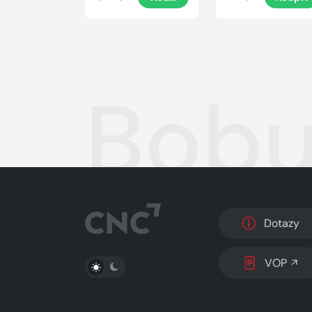
Bobu
Dotazy
PŘEPNOUT SVĚTLÝ/TMAVÝ REŽIM
VOP