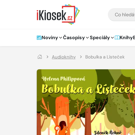
Přejít na hlavní obsah
VYHLEDÁVÁNÍ
Hlavní navigace
Noviny
Časopisy
Speciály
Knihy
Audioknihy
Bobulka a Lísteček