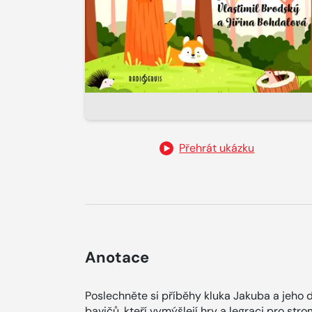
Přehrát ukázku
Anotace
Poslechněte si příběhy kluka Jakuba a jeho
bavičů, kteří vymýšlejí hry a legraci pro str