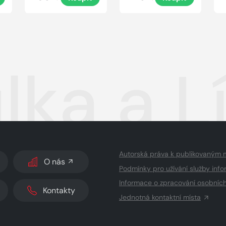
lka a L
Autorská práva k publikovaným 
O nás
Podmínky pro užívání služby info
Informace o zpracování osobníc
Kontakty
Jednotná kontaktní místa