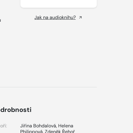
Jak na audioknihu?
u
drobnosti
oři:
Jiřina Bohdalová
,
Helena
Philippová
,
Zdeněk Řehoř