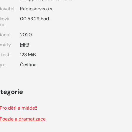
avatel:
Radioservis a.s.
ková
00:53:29 hod.
ka:
dáno:
2020
máty:
MP3
ikost:
123 MiB
yk:
Čeština
tegorie
Pro děti a mládež
Poezie a dramatizace