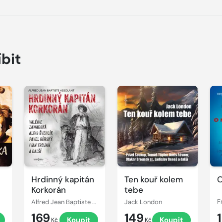
íbit
Přehrát
Přehrát
P
ukázku
ukázku
u
Hrdinný kapitán
Ten kouř kolem
O
Korkorán
tebe
Alfred Jean Baptiste Assolant
Jack London
F
169
149
Koupit
Koupit
Kč
Kč