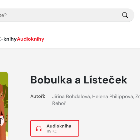
E-knihy
Audioknihy
Bobulka a Lísteček
Autoři:
Jiřina Bohdalová
,
Helena Philippová
,
Z
Řehoř
Audiokniha
119 Kč