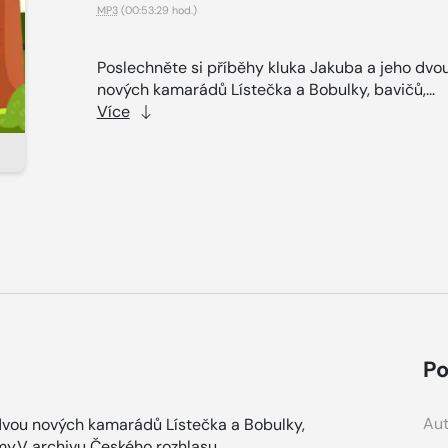
MP3
(00:53:29 hod.)
Poslechněte si příběhy kluka Jakuba a jeho dvo
nových kamarádů Lístečka a Bobulky, bavičů,...
Více
Po
Aut
 dvou nových kamarádů Lístečka a Bobulky,
omy.V archivu Českého rozhlasu