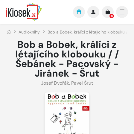
Přejít na hlavní obsah
0
Audioknihy
Bob a Bobek, králíci z létajícího klobouku / 
Bob a Bobek, králíci z
létajícího klobouku / /
Šebánek - Pacovský -
Jiránek - Šrut
Josef Dvořák
,
Pavel Šrut