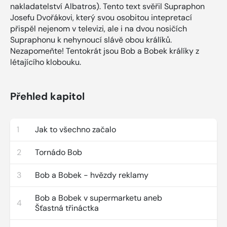
nakladatelství Albatros). Tento text svěřil Supraphon
Josefu Dvořákovi, který svou osobitou intepretací
přispěl nejenom v televizi, ale i na dvou nosičích
Supraphonu k nehynoucí slávě obou králíků.
Nezapomeňte! Tentokrát jsou Bob a Bobek králíky z
létajícího klobouku.
Přehled kapitol
1
Jak to všechno začalo
2
Tornádo Bob
3
Bob a Bobek - hvězdy reklamy
Bob a Bobek v supermarketu aneb
4
Šťastná třináctka