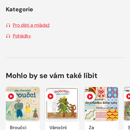
Kategorie
Pro děti a mládež
Pohádky
Mohlo by se vám také líbit
Broučci
Vánoční
Za