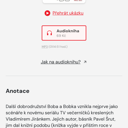
Přehrát ukázku
Audiokniha
69 Kč
MP3
(01:14:51 hod.)
Jak na audioknihu?
Anotace
Další dobrodružství Boba a Bobka vznikla nejprve jako
scénáře k novému seriálu TV večerníčků kreslených
Vladimírem Jiránkem. Jejich autor, básník Pavel Šrut,
jim dal knižní podobu (knížka vyjde v příštím roce v